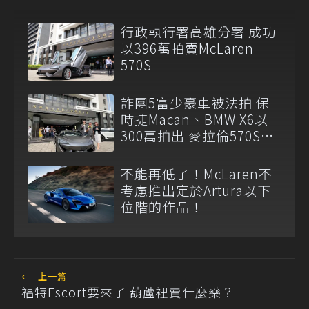
行政執行署高雄分署 成功
以396萬拍賣McLaren
570S
詐團5富少豪車被法拍 保
時捷Macan、BMW X6以
300萬拍出 麥拉倫570S流
標
不能再低了！McLaren不
考慮推出定於Artura以下
位階的作品！
←
上一篇
福特Escort要來了 葫蘆裡賣什麼藥？