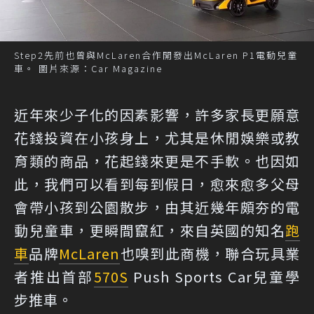
Step2先前也曾與McLaren合作開發出McLaren P1電動兒童
車。 圖片來源：Car Magazine
近年來少子化的因素影響，許多家長更願意
花錢投資在小孩身上，尤其是休閒娛樂或教
育類的商品，花起錢來更是不手軟。也因如
此，我們可以看到每到假日，愈來愈多父母
會帶小孩到公園散步，由其近幾年頗夯的電
動兒童車，更瞬間竄紅，來自英國的知名
跑
車
品牌
McLaren
也嗅到此商機，聯合玩具業
者推出首部
570S
Push Sports Car兒童學
步推車。