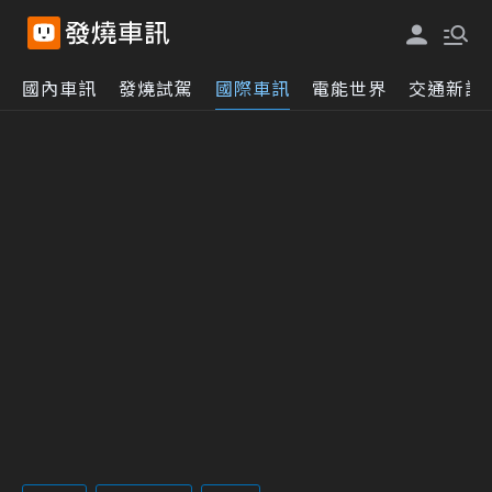
國內車訊
發燒試駕
國際車訊
電能世界
交通新訊