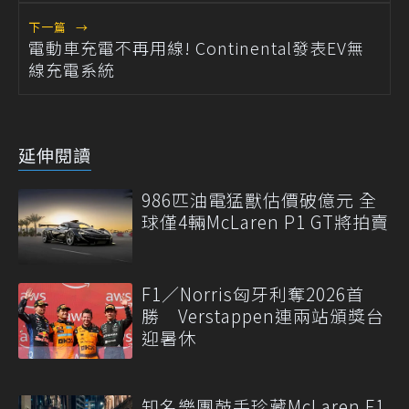
下一篇
→
電動車充電不再用線! Continental發表EV無
線充電系統
延伸閱讀
986匹油電猛獸估價破億元 全
球僅4輛McLaren P1 GT將拍賣
F1／Norris匈牙利奪2026首
勝 Verstappen連兩站頒獎台
迎暑休
知名樂團鼓手珍藏McLaren F1