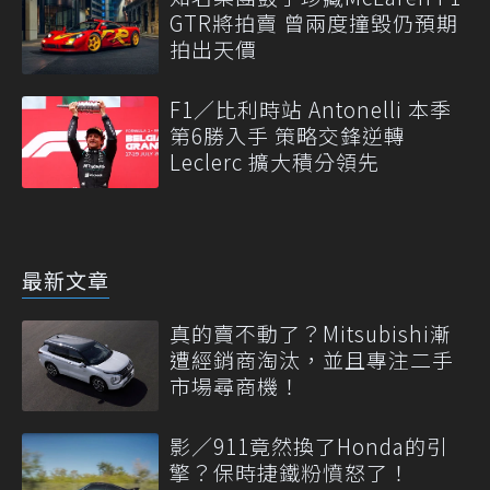
GTR將拍賣 曾兩度撞毀仍預期
拍出天價
F1／比利時站 Antonelli 本季
第6勝入手 策略交鋒逆轉
Leclerc 擴大積分領先
最新文章
真的賣不動了？Mitsubishi漸
遭經銷商淘汰，並且專注二手
市場尋商機！
影／911竟然換了Honda的引
擎？保時捷鐵粉憤怒了！