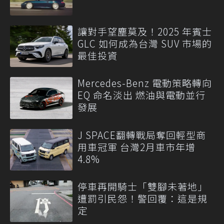
讓對手望塵莫及！2025 年賓士
GLC 如何成為台灣 SUV 市場的
最佳投資
Mercedes-Benz 電動策略轉向
EQ 命名淡出 燃油與電動並行
發展
J SPACE翻轉戰局奪回輕型商
用車冠軍 台灣2月車市年增
4.8%
停車再開騎士「雙腳未著地」
遭罰引民怨！警回覆：這是規
定