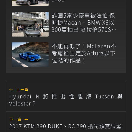
詐團5富少豪車被法拍 保
時捷Macan、BMW X6以
300萬拍出 麥拉倫570S流
標
不能再低了！McLaren不
考慮推出定於Artura以下
位階的作品！
←
上一篇
Hyundai N將推出性能版Tucson與
Veloster？
下一篇
→
2017 KTM 390 DUKE、RC 390 搶先預賞試駕