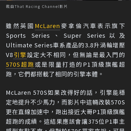
裁自That Racing Channel影片
雖然英國
McLaren
麥拿倫汽車表示旗下
Sports Series、Super Series以及
Ultimate Series車系產品的3.8升渦輪增壓
V8
引擎
設定大不相同，但無論是最入門的
570S
超跑
或是限量打造的P1頂級旗艦超
跑，它們都搭載了相同的引擎本體。
McLaren 570S如果改得好的話，引擎能穩
定地提升不少馬力，而影片中這輛改裝570S
更在直線加速中，跑出接近大哥P1頂級旗艦
超跑的成績。這結果應該會讓375位P1車主
感到有點不爽，但對於570S買家來說，可是