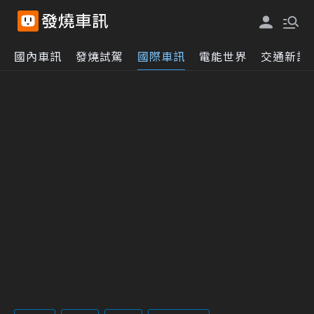
國內車訊
發燒試駕
國際車訊
電能世界
交通新訊