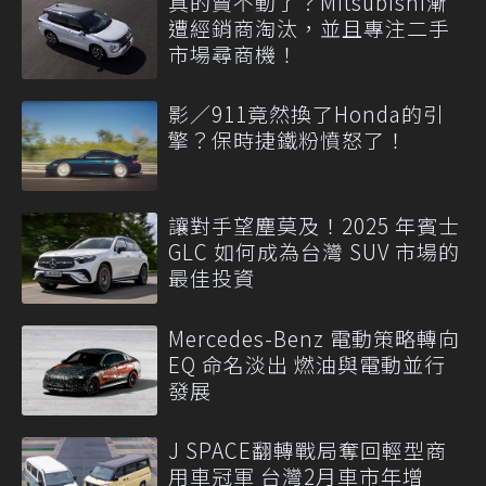
真的賣不動了？Mitsubishi漸
遭經銷商淘汰，並且專注二手
市場尋商機！
影／911竟然換了Honda的引
擎？保時捷鐵粉憤怒了！
讓對手望塵莫及！2025 年賓士
GLC 如何成為台灣 SUV 市場的
最佳投資
Mercedes-Benz 電動策略轉向
EQ 命名淡出 燃油與電動並行
發展
J SPACE翻轉戰局奪回輕型商
用車冠軍 台灣2月車市年增