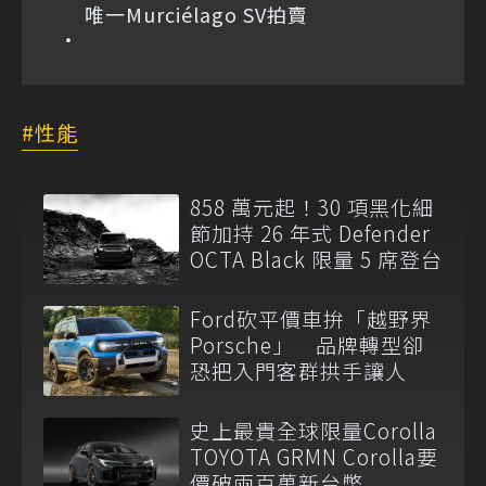
唯一Murciélago SV拍賣
性能
858 萬元起！30 項黑化細
節加持 26 年式 Defender
OCTA Black 限量 5 席登台
Ford砍平價車拚「越野界
Porsche」 品牌轉型卻
恐把入門客群拱手讓人
史上最貴全球限量Corolla
TOYOTA GRMN Corolla要
價破兩百萬新台幣