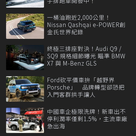
手排跑車開發中！
一桶油跑近2,000公里！
Nissan Qashqai e-POWER創
金氏世界紀錄
終極三排座對決！Audi Q9 /
SQ9 規格細節曝光 瞄準 BMW
X7 與 M-Benz GLS
Ford砍平價車拚「越野界
Porsche」 品牌轉型卻恐把
入門客群拱手讓人
中國車企極限洗牌！新車出不
停利潤率僅剩1.5%，主流車廠
急出海