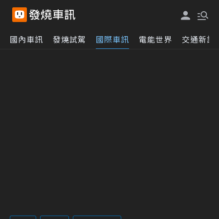
國內車訊
發燒試駕
國際車訊
電能世界
交通新訊