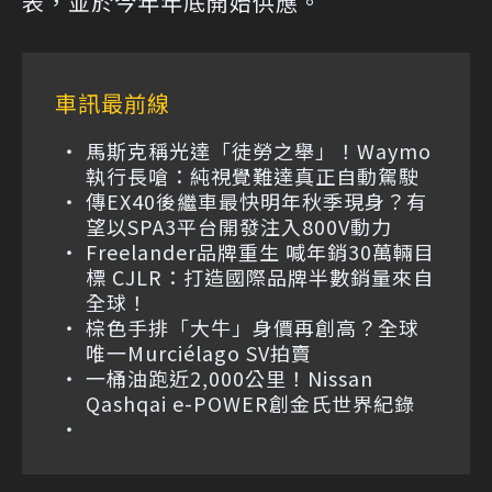
表，並於今年年底開始供應。
車訊最前線
馬斯克稱光達「徒勞之舉」！Waymo
執行長嗆：純視覺難達真正自動駕駛
傳EX40後繼車最快明年秋季現身？有
望以SPA3平台開發注入800V動力
Freelander品牌重生 喊年銷30萬輛目
標 CJLR：打造國際品牌半數銷量來自
全球！
棕色手排「大牛」身價再創高？全球
唯一Murciélago SV拍賣
一桶油跑近2,000公里！Nissan
Qashqai e-POWER創金氏世界紀錄