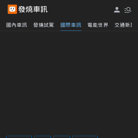
國內車訊
發燒試駕
國際車訊
電能世界
交通新訊