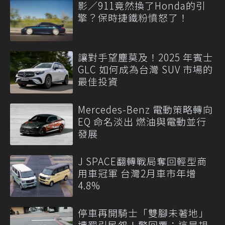
影／911竟然換了Honda的引
擎？保時捷鐵粉憤怒了！
讓對手望塵莫及！2025 年賓士
GLC 如何成為台灣 SUV 市場的
最佳投資
Mercedes-Benz 電動策略轉向
EQ 命名淡出 燃油與電動並行
發展
J SPACE翻轉戰局奪回輕型商
用車冠軍 台灣2月車市年增
4.8%
停車再開騎士「雙腳未著地」
遭罰引民怨！警回覆：這是規