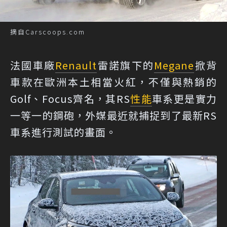
摘自Carscoops.com
法國車廠
Renault
雷諾旗下的
Megane
掀背
車款在歐洲本土相當火紅，不僅與熱銷的
Golf、Focus齊名，其RS
性能
車系更是實力
一等一的鋼砲，外媒最近就捕捉到了最新RS
車系進行測試的畫面。