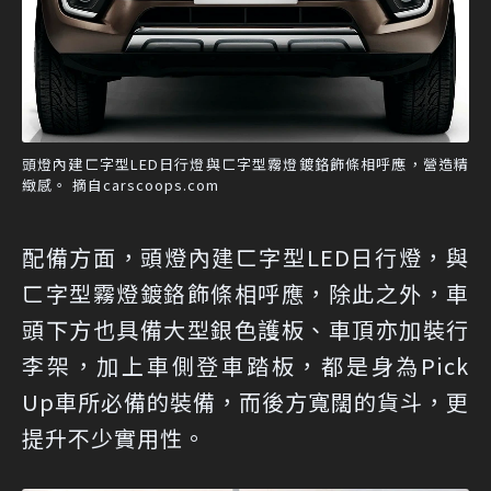
頭燈內建ㄈ字型LED日行燈與ㄈ字型霧燈鍍鉻飾條相呼應，營造精
緻感。 摘自carscoops.com
配備方面，頭燈內建ㄈ字型LED日行燈，與
ㄈ字型霧燈鍍鉻飾條相呼應，除此之外，車
頭下方也具備大型銀色護板、車頂亦加裝行
李架，加上車側登車踏板，都是身為Pick
Up車所必備的裝備，而後方寬闊的貨斗，更
提升不少實用性。