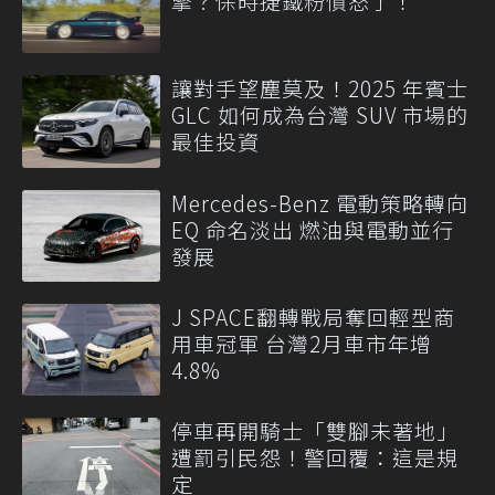
擎？保時捷鐵粉憤怒了！
讓對手望塵莫及！2025 年賓士
GLC 如何成為台灣 SUV 市場的
最佳投資
Mercedes-Benz 電動策略轉向
EQ 命名淡出 燃油與電動並行
發展
J SPACE翻轉戰局奪回輕型商
用車冠軍 台灣2月車市年增
4.8%
停車再開騎士「雙腳未著地」
遭罰引民怨！警回覆：這是規
定