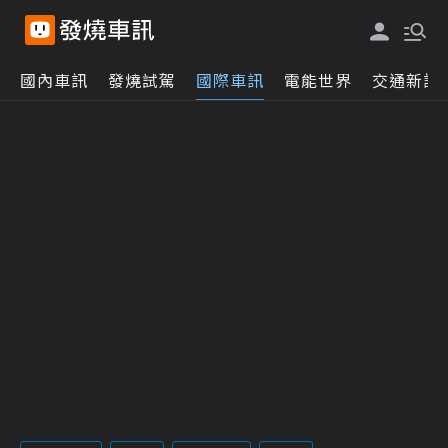
國內車訊
發燒試駕
國際車訊
電能世界
交通新訊