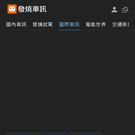
國內車訊
發燒試駕
國際車訊
電能世界
交通新訊