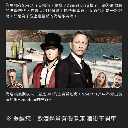
海尼根在Spectre首映前，還找了Daniel Crag拍了一部海尼根版
的惡魔四伏，在義大利柯摩湖上開快艇追逐，女酒保則是一路跟
隨，只是為了送上龐德點的海尼根啤酒。
海尼根長期以來一直是007的主要贊助商，Spectre片中不斷出現
海尼根Heineken的啤酒。
※ 提醒您：飲酒過量有礙健康 酒後不開車