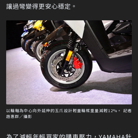
讓過彎變得更安心穩定。
以輪軸為中心向外延伸的五爪設計輕量輪框重量減輕12%。 記者
趙惠群／攝影
為了減輕年輕買家的購車壓力，YAMAHA針