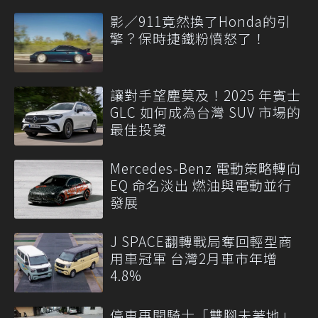
影／911竟然換了Honda的引
擎？保時捷鐵粉憤怒了！
讓對手望塵莫及！2025 年賓士
GLC 如何成為台灣 SUV 市場的
最佳投資
Mercedes-Benz 電動策略轉向
EQ 命名淡出 燃油與電動並行
發展
J SPACE翻轉戰局奪回輕型商
用車冠軍 台灣2月車市年增
4.8%
停車再開騎士「雙腳未著地」