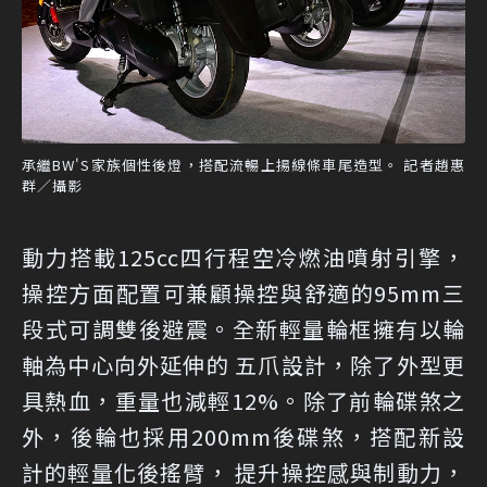
承繼BW'S家族個性後燈，搭配流暢上揚線條車尾造型。 記者趙惠
群／攝影
動力搭載125cc四行程空冷燃油噴射引擎，
操控方面配置可兼顧操控與舒適的95mm三
段式可調雙後避震。全新輕量輪框擁有以輪
軸為中心向外延伸的 五爪設計，除了外型更
具熱血，重量也減輕12%。除了前輪碟煞之
外，後輪也採用200mm後碟煞，搭配新設
計的輕量化後搖臂， 提升操控感與制動力，