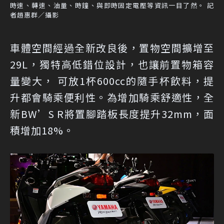
時速、轉速、油量、時鐘、與即時固定電壓等資訊一目了然。 記
者趙惠群／攝影
車體空間經過全新改良後，置物空間擴增至
29L，獨特高低錯位設計，也讓前置物箱容
量變大， 可放1杯600cc的隨手杯飲料，提
升都會騎乘便利性。為增加騎乘舒適性，全
新BW’S R將置腳踏板長度提升32mm，面
積增加18%。