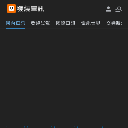
國內車訊
發燒試駕
國際車訊
電能世界
交通新訊