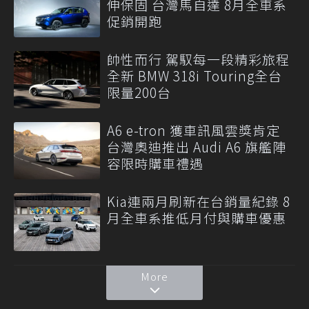
伸保固 台灣馬自達 8月全車系
促銷開跑
帥性而行 駕馭每一段精彩旅程
全新 BMW 318i Touring全台
限量200台
A6 e-tron 獲車訊風雲獎肯定
台灣奧迪推出 Audi A6 旗艦陣
容限時購車禮遇
Kia連兩月刷新在台銷量紀錄 8
月全車系推低月付與購車優惠
More