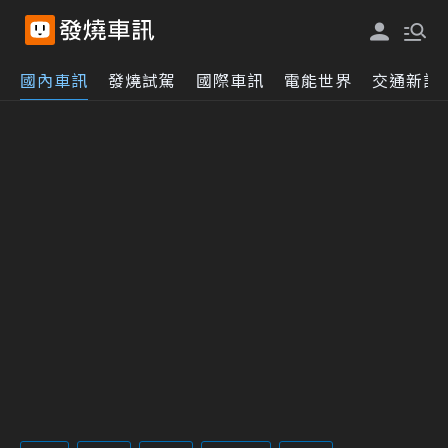
國內車訊
發燒試駕
國際車訊
電能世界
交通新訊