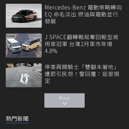
Mercedes-Benz 電動策略轉向
EQ 命名淡出 燃油與電動並行
發展
J SPACE翻轉戰局奪回輕型商
用車冠軍 台灣2月車市年增
4.8%
停車再開騎士「雙腳未著地」
遭罰引民怨！警回覆：這是規
定
More
熱門新聞