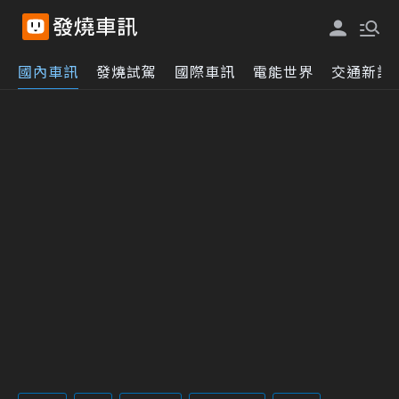
國內車訊
發燒試駕
國際車訊
電能世界
交通新訊