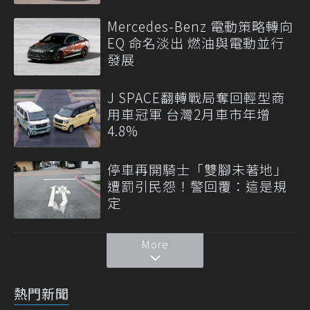
Mercedes-Benz 電動策略轉向
EQ 命名淡出 燃油與電動並行
發展
J SPACE翻轉戰局奪回輕型商
用車冠軍 台灣2月車市年增
4.8%
停車再開騎士「雙腳未著地」
遭罰引民怨！警回覆：這是規
定
More
熱門新聞