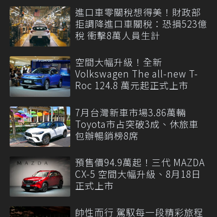
進口車零關稅想得美！財政部
拒調降進口車關稅：恐損523億
稅 衝擊8萬人員生計
空間大幅升級！全新
Volkswagen The all-new T-
Roc 124.8 萬元起正式上市
7月台灣新車市場3.86萬輛
Toyota市占突破3成、休旅車
包辦暢銷榜8席
預售價94.9萬起！三代 MAZDA
CX-5 空間大幅升級、8月18日
正式上市
帥性而行 駕馭每一段精彩旅程