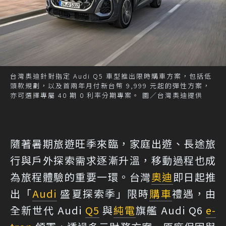
台灣奧迪針對指定 Audi Q5 車型推出限時購車方案，包括低
頭款規劃，以及首兩年月付新台幣 9,999 元起的彈性方案，
亦可選擇專屬 40 期 0 利率分期專案。 圖／台灣奧迪提供
隨著暑期旅遊旺季來臨，家庭出遊、長途旅
行與戶外探索需求逐漸升溫，移動過程也成
為旅程體驗的重要一環。台灣
奧迪
即日起推
出「
Audi
盛夏探索季」限時
購車
禮遇，由
全新世代 Audi
Q5
與
純電
旗艦 Audi Q6
e-