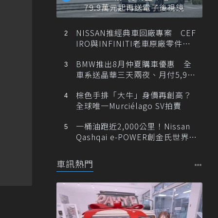
79.9萬元起再送電子後視鏡
NISSAN推經典車回廠專案 CEF
IRO與INFINITI老車原廠零件最
低1折
BMW推出8月仲夏購車優惠 全
車系送晶華三天兩夜、月付5,900
元起
棕色手排「大牛」身價再創高？
全球唯一Murciélago SV拍賣
一桶油跑近2,000公里！Nissan
Qashqai e-POWER創金氏世界紀
錄
車訊熱門