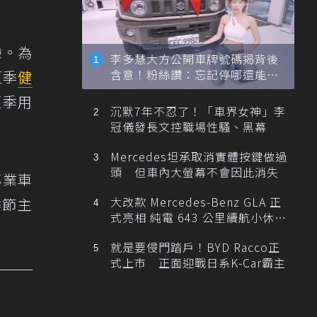
驗。為
李多慧大方公開車牌號碼揭背後
含意！粉絲讚：忘記停哪還能幫
夏季
健
忙找車
夏季用
沉默7年不忍了！「車界女神」李
冠儀發長文控職場性騷、黑幕
Mercedes坦承取消實體按鍵做過
頭 但車內大螢幕不會因此消失
專業車
大改款 Mercedes-Benz GLA 正
季節主
式亮相 純電 643 公里續航小休
旅！
就是要侵門踏戶！BYD Racco正
式上市 正面迎戰日系K-Car霸主