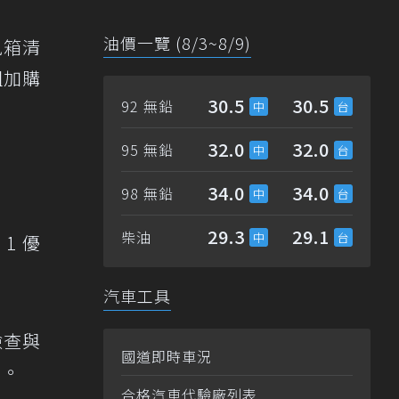
油價一覽 (8/3~8/9)
風箱清
組加購
30.5
30.5
92 無鉛
32.0
32.0
95 無鉛
34.0
34.0
98 無鉛
29.3
29.1
柴油
1 優
汽車工具
檢查與
國道即時車況
求。
合格汽車代驗廠列表