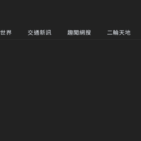
世界
交通新訊
趣聞網搜
二輪天地