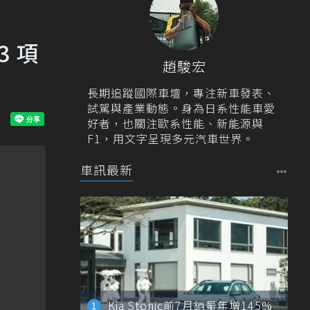
 項
趙駿宏
長期追蹤國際車壇，專注新車發表、
試駕與產業動態。身為日系性能車愛
好者，也關注歐系性能、新能源與
F1，用文字呈現多元汽車世界。
車訊最新
Kia Stonic前7月銷量年增145%