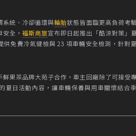
調系統、冷卻循環與
輪胎
狀態皆面臨更高負荷考
車安全，
福斯商旅
宣布即日起推出「酷涼對策」
供免費冷氣健檢與 23 項車輛安全檢測，針對
手鮮果茶品牌大苑子合作，車主回廠除了可接受
的夏日活動內容，讓車輛保養與用車關懷結合