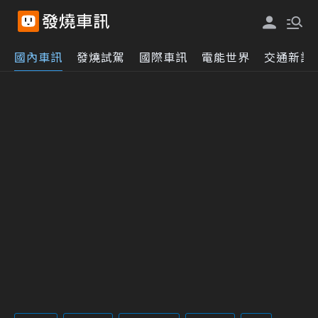
國內車訊
發燒試駕
國際車訊
電能世界
交通新訊