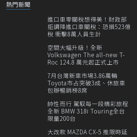
熱門新聞
進口車零關稅想得美！財政部
拒調降進口車關稅：恐損523億
稅 衝擊8萬人員生計
空間大幅升級！全新
Volkswagen The all-new T-
Roc 124.8 萬元起正式上市
7月台灣新車市場3.86萬輛
Toyota市占突破3成、休旅車
包辦暢銷榜8席
帥性而行 駕馭每一段精彩旅程
全新 BMW 318i Touring全台
限量200台
大改款 MAZDA CX-5 推限時延