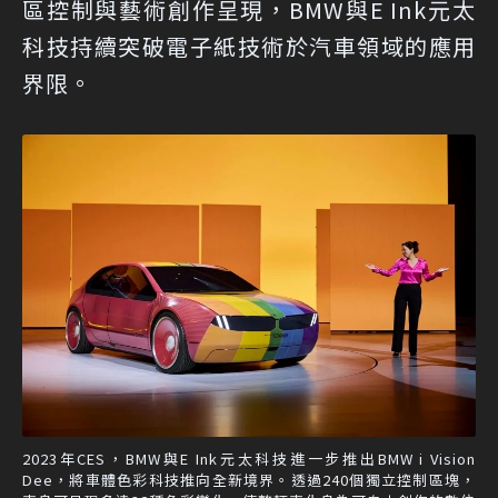
區控制與藝術創作呈現，BMW與E Ink元太
科技持續突破電子紙技術於汽車領域的應用
界限。
2023年CES，BMW與E Ink元太科技進一步推出BMW i Vision
Dee，將車體色彩科技推向全新境界。透過240個獨立控制區塊，