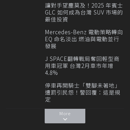
讓對手望塵莫及！2025 年賓士
GLC 如何成為台灣 SUV 市場的
最佳投資
Mercedes-Benz 電動策略轉向
EQ 命名淡出 燃油與電動並行
發展
J SPACE翻轉戰局奪回輕型商
用車冠軍 台灣2月車市年增
4.8%
停車再開騎士「雙腳未著地」
遭罰引民怨！警回覆：這是規
定
More