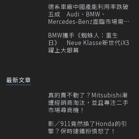
德系車廠中國產能利用率跌破
五成 Audi、BMW、
Mercedes-Benz面臨市場需求
轉變
BMW攜手《蜘蛛人：重生
日》 Neue Klasse新世代iX3
躍上大銀幕
最新文章
真的賣不動了？Mitsubishi漸
遭經銷商淘汰，並且專注二手
市場尋商機！
影／911竟然換了Honda的引
擎？保時捷鐵粉憤怒了！