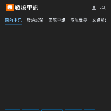
國內車訊
發燒試駕
國際車訊
電能世界
交通新訊