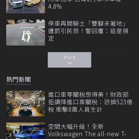
4.8%
停車再開騎士「雙腳未著地」
遭罰引民怨！警回覆：這是規
定
More
熱門新聞
進口車零關稅想得美！財政部
拒調降進口車關稅：恐損523億
稅 衝擊8萬人員生計
空間大幅升級！全新
Volkswagen The all-new T-