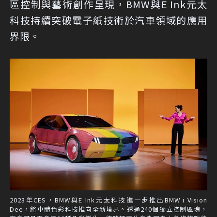
區控制與藝術創作呈現，BMW與E Ink元太
科技持續突破電子紙技術於汽車領域的應用
界限。
2023年CES，BMW與E Ink元太科技進一步推出BMW i Vision
Dee，將車體色彩科技推向全新境界。透過240個獨立控制區塊，