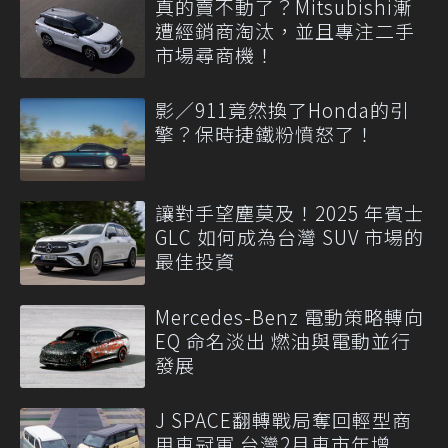
真的賣不動了？Mitsubishi漸
遭經銷商淘汰，並且專注二手
市場尋商機！
影／911竟然換了Honda的引
擎？保時捷鐵粉憤怒了！
讓對手望塵莫及！2025 年賓士
GLC 如何成為台灣 SUV 市場的
最佳投資
Mercedes-Benz 電動策略轉向
EQ 命名淡出 燃油與電動並行
發展
J SPACE翻轉戰局奪回輕型商
用車冠軍 台灣2月車市年增