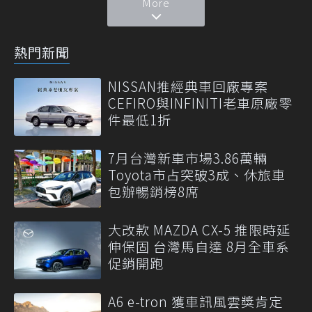
More
熱門新聞
NISSAN推經典車回廠專案
CEFIRO與INFINITI老車原廠零
件最低1折
7月台灣新車市場3.86萬輛
Toyota市占突破3成、休旅車
包辦暢銷榜8席
大改款 MAZDA CX-5 推限時延
伸保固 台灣馬自達 8月全車系
促銷開跑
A6 e-tron 獲車訊風雲獎肯定