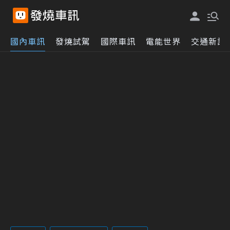
國內車訊
發燒試駕
國際車訊
電能世界
交通新訊