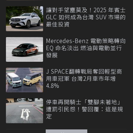
讓對手望塵莫及！2025 年賓士
GLC 如何成為台灣 SUV 市場的
最佳投資
Mercedes-Benz 電動策略轉向
EQ 命名淡出 燃油與電動並行
發展
J SPACE翻轉戰局奪回輕型商
用車冠軍 台灣2月車市年增
4.8%
停車再開騎士「雙腳未著地」
遭罰引民怨！警回覆：這是規
定