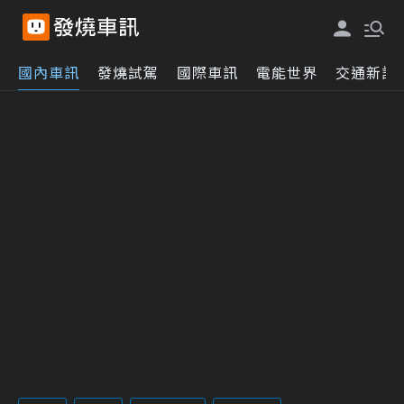
國內車訊
發燒試駕
國際車訊
電能世界
交通新訊