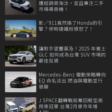
遭經銷商淘汰，並且專注二手
市場尋商機！
影／911竟然換了Honda的引
擎？保時捷鐵粉憤怒了！
讓對手望塵莫及！2025 年賓士
GLC 如何成為台灣 SUV 市場的
最佳投資
Mercedes-Benz 電動策略轉向
EQ 命名淡出 燃油與電動並行
發展
J SPACE翻轉戰局奪回輕型商
用車冠軍 台灣2月車市年增