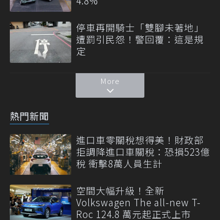
4.8%
停車再開騎士「雙腳未著地」
遭罰引民怨！警回覆：這是規
定
More
熱門新聞
進口車零關稅想得美！財政部
拒調降進口車關稅：恐損523億
稅 衝擊8萬人員生計
空間大幅升級！全新
Volkswagen The all-new T-
Roc 124.8 萬元起正式上市