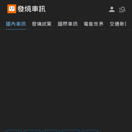
國內車訊
發燒試駕
國際車訊
電能世界
交通新訊