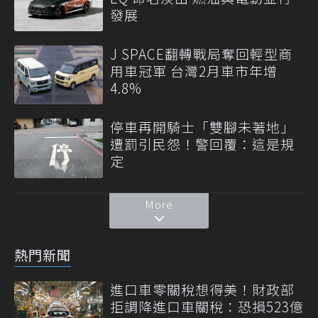
發展
J SPACE翻轉戰局奪回輕型商
用車冠軍 台灣2月車市年增
4.8%
停車再開騎士「雙腳未著地」
遭罰引民怨！警回覆：這是規
定
More
熱門新聞
進口車零關稅想得美！財政部
拒調降進口車關稅：恐損523億