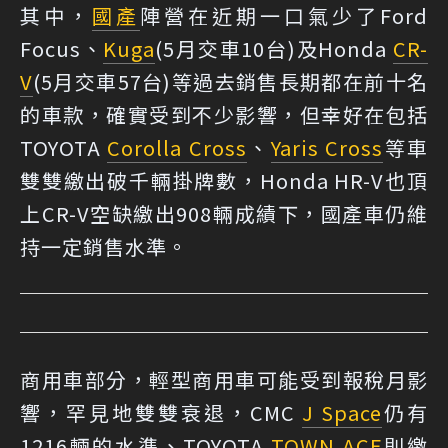
其中，
國產
陣營在近期一口氣少了Ford
Focus、
Kuga
(5月交車10台)及Honda
CR-
V
(5月交車57台)等過去銷售長期都在前十名
的車款，確實受到不少影響，但幸好在包括
TOYOTA
Corolla Cross
、
Yaris Cross
等車
雙雙繳出破千輛掛牌數，Honda HR-V也頂
上CR-V空缺繳出908輛成績下，國產車仍維
持一定銷售水準。
商用車部分，輕型商用車可能受到報稅月影
響，罕見地雙雙衰退，CMC
J Space
仍有
1216輛的水準、TOYOTA
TOWN ACE
則繳