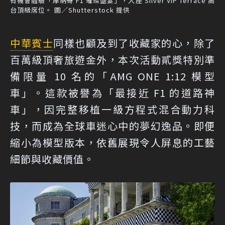
有機會體驗「摩納哥 F1 璀璨盛宴」，入座 Silver VIP Terrace 高
台頂級席位。 圖／Shutterstock 提供
中華賓士
同樣也顧及到了收藏家的心，除了
百萬級頂奢旅遊金外，本次活動貳獎特別準
備限量 10 名的「AMG ONE 1:12 模型
車」。這款被譽為「最接近 F1 的道路神
車」，因完整移植一級方程式混合動力科
技，而成為全球車迷心中的夢幻逸品。即便
縮小為模型版本，依舊展現令人屏息的工藝
細節與收藏價值。