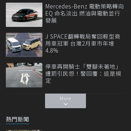
Mercedes-Benz 電動策略轉向
EQ 命名淡出 燃油與電動並行
發展
J SPACE翻轉戰局奪回輕型商
用車冠軍 台灣2月車市年增
4.8%
停車再開騎士「雙腳未著地」
遭罰引民怨！警回覆：這是規
定
More
熱門新聞