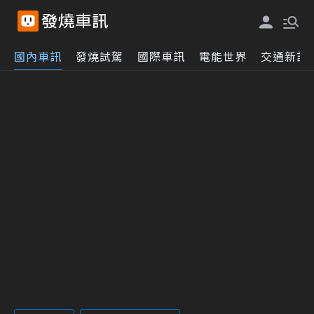
國內車訊
發燒試駕
國際車訊
電能世界
交通新訊