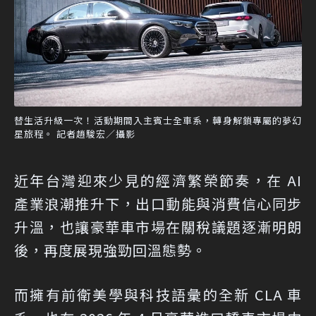
替生活升級一次！活動期間入主賓士全車系，轉身解鎖專屬的夢幻
星旅程。 記者趙駿宏／攝影
近年台灣迎來少見的經濟繁榮節奏，在 AI
產業浪潮推升下，出口動能與消費信心同步
升溫，也讓豪華車市場在關稅議題逐漸明朗
後，再度展現強勁回溫態勢。
而擁有前衛美學與科技語彙的全新 CLA 車