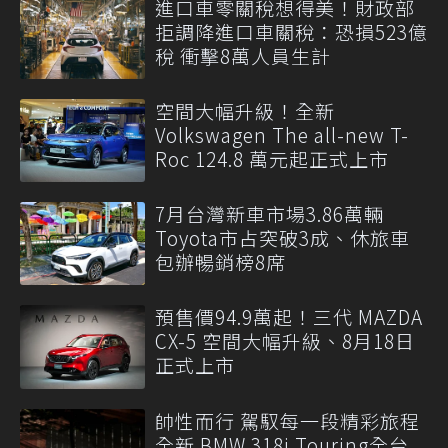
進口車零關稅想得美！財政部
拒調降進口車關稅：恐損523億
稅 衝擊8萬人員生計
空間大幅升級！全新
Volkswagen The all-new T-
Roc 124.8 萬元起正式上市
7月台灣新車市場3.86萬輛
Toyota市占突破3成、休旅車
包辦暢銷榜8席
預售價94.9萬起！三代 MAZDA
CX-5 空間大幅升級、8月18日
正式上市
帥性而行 駕馭每一段精彩旅程
全新 BMW 318i Touring全台