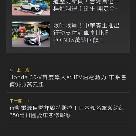
造歷史新頁！台灣首位一
桿進洞得主誕生 開走全新
EQE 350+
限時限量！中華賓士推出
行動支付訂車享LINE
POINTS萬點回饋！
←
上一篇
Honda CR-V首度導入e:HEV油電動力 車系售
價99.9萬元起
下一篇
→
行動電源自燃炸毀特斯拉！日本知名旅遊網紅
750萬日圓愛車悲慘報廢