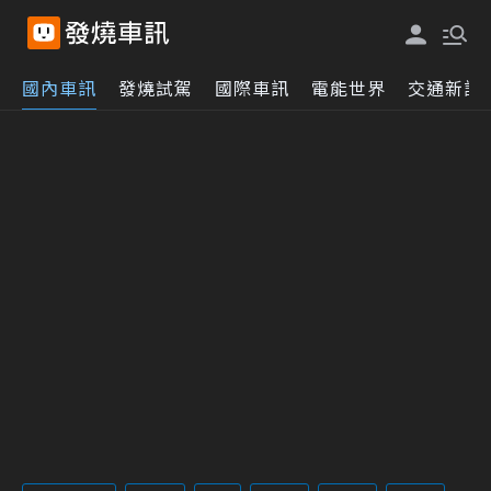
國內車訊
發燒試駕
國際車訊
電能世界
交通新訊