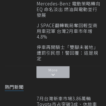
Mercedes-Benz 電動策略轉向
EQ 命名淡出 燃油與電動並行
發展
J SPACE翻轉戰局奪回輕型商
用車冠軍 台灣2月車市年增
4.8%
停車再開騎士「雙腳未著地」
遭罰引民怨！警回覆：這是規
定
More
熱門新聞
7月台灣新車市場3.86萬輛
Toyota市占突破3成、休旅車