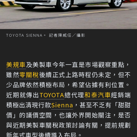
TOYOTA SIENNA。 記者陳威任／攝影
美規車
及美製車今年一直是市場觀察重點，
雖然
零關稅
後續正式上路時程仍未定，但不
少品牌依然積極布局，希望佔據有利位置。
近期就傳出
TOYOTA
總代理
和泰汽車
經銷端
積極出清現行款
Sienna
，甚至不乏有「甜甜
價」的議價空間，也讓外界開始關注，是否
與近期美製車關稅政策討論有關，提前規劃
新年式車型後續導入布局。