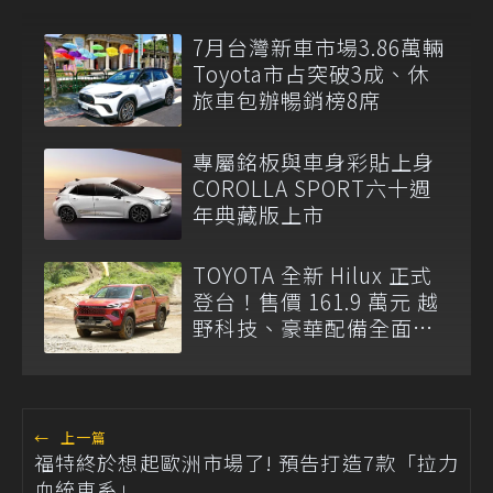
7月台灣新車市場3.86萬輛
Toyota市占突破3成、休
旅車包辦暢銷榜8席
專屬銘板與車身彩貼上身
COROLLA SPORT六十週
年典藏版上市
TOYOTA 全新 Hilux 正式
登台！售價 161.9 萬元 越
野科技、豪華配備全面升
級
←
上一篇
福特終於想起歐洲市場了! 預告打造7款「拉力
血統車系」