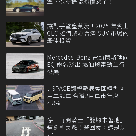
擎？保時捷鐵粉憤怒了！
讓對手望塵莫及！2025 年賓士
GLC 如何成為台灣 SUV 市場的
最佳投資
Mercedes-Benz 電動策略轉向
EQ 命名淡出 燃油與電動並行
發展
J SPACE翻轉戰局奪回輕型商
用車冠軍 台灣2月車市年增
4.8%
停車再開騎士「雙腳未著地」
遭罰引民怨！警回覆：這是規
定