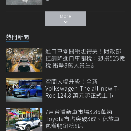
More
熱門新聞
進口車零關稅想得美！財政部
拒調降進口車關稅：恐損523億
稅 衝擊8萬人員生計
空間大幅升級！全新
Volkswagen The all-new T-
Roc 124.8 萬元起正式上市
7月台灣新車市場3.86萬輛
Toyota市占突破3成、休旅車
包辦暢銷榜8席