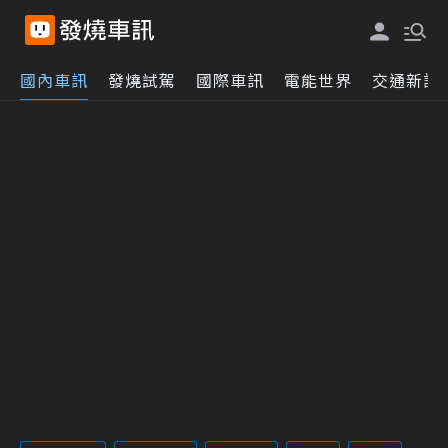
國內車訊
發燒試駕
國際車訊
電能世界
交通新訊