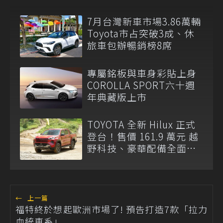
7月台灣新車市場3.86萬輛
Toyota市占突破3成、休
旅車包辦暢銷榜8席
專屬銘板與車身彩貼上身
COROLLA SPORT六十週
年典藏版上市
TOYOTA 全新 Hilux 正式
登台！售價 161.9 萬元 越
野科技、豪華配備全面升
級
←
上一篇
福特終於想起歐洲市場了! 預告打造7款「拉力
血統車系」