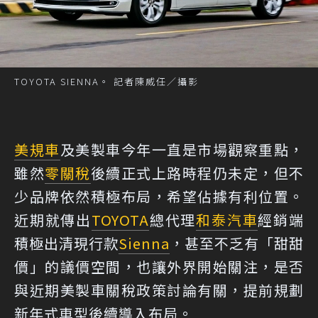
TOYOTA SIENNA。 記者陳威任／攝影
美規車
及美製車今年一直是市場觀察重點，
雖然
零關稅
後續正式上路時程仍未定，但不
少品牌依然積極布局，希望佔據有利位置。
近期就傳出
TOYOTA
總代理
和泰汽車
經銷端
積極出清現行款
Sienna
，甚至不乏有「甜甜
價」的議價空間，也讓外界開始關注，是否
與近期美製車關稅政策討論有關，提前規劃
新年式車型後續導入布局。