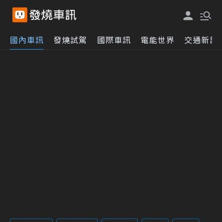
國內車訊
發燒試駕
國際車訊
電能世界
交通新訊