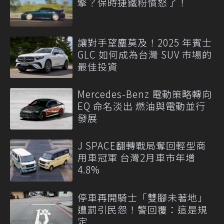
擎？保時捷鐵粉憤怒了！
讓對手望塵莫及！2025 年賓士
GLC 如何成為台灣 SUV 市場的
最佳投資
Mercedes-Benz 電動策略轉向
EQ 命名淡出 燃油與電動並行
發展
J SPACE翻轉戰局奪回輕型商
用車冠軍 台灣2月車市年增
4.8%
停車再開騎士「雙腳未著地」
遭罰引民怨！警回覆：這是規
定