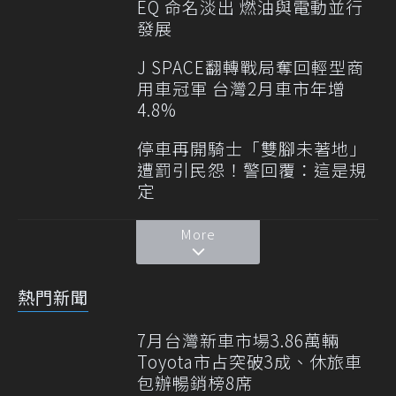
EQ 命名淡出 燃油與電動並行
發展
J SPACE翻轉戰局奪回輕型商
用車冠軍 台灣2月車市年增
4.8%
停車再開騎士「雙腳未著地」
遭罰引民怨！警回覆：這是規
定
More
熱門新聞
7月台灣新車市場3.86萬輛
Toyota市占突破3成、休旅車
包辦暢銷榜8席