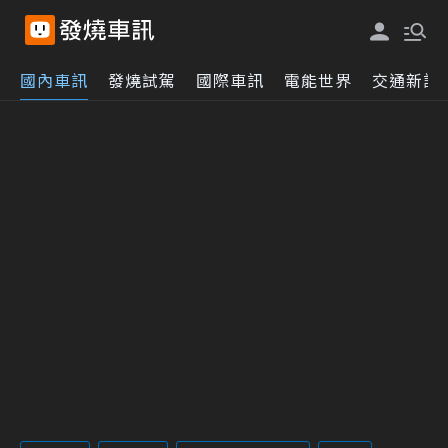
國內車訊
發燒試駕
國際車訊
電能世界
交通新訊