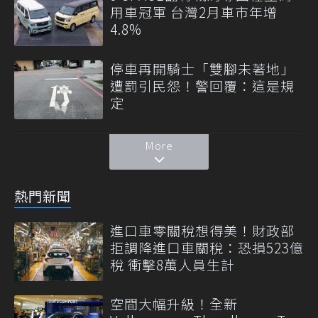
用車冠軍 台灣2月車市年增
4.8%
停車再開騎士「雙腳未著地」
遭罰引民怨！警回覆：這是規
定
More
熱門新聞
進口車零關稅想得美！財政部
拒調降進口車關稅：恐損523億
稅 衝擊8萬人員生計
空間大幅升級！全新