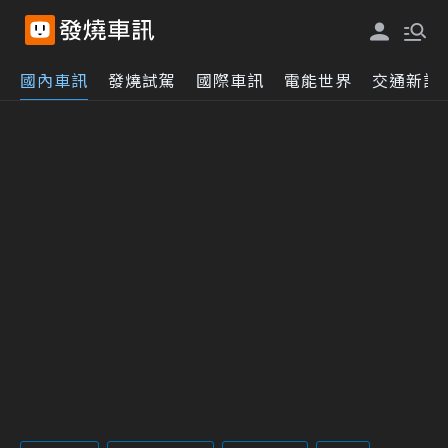
國內車訊
發燒試駕
國際車訊
電能世界
交通新訊