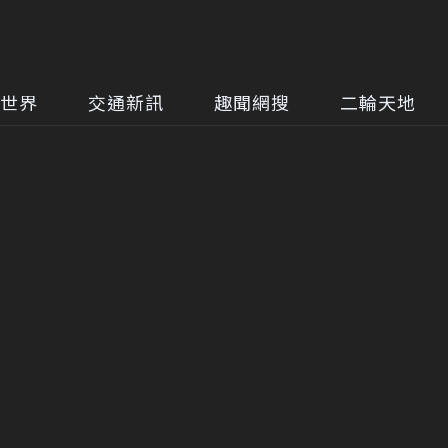
世界
交通新訊
趣聞網搜
二輪天地