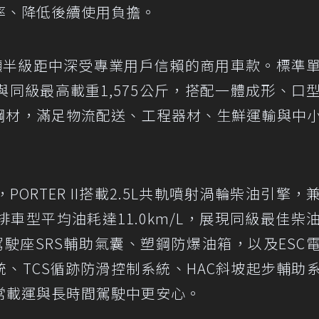
率、降低後續使用負擔。
為三噸半級距中深受專業用戶信賴的商用車款。標準
台與同級最高載重1,575公斤，搭配一體成形、口
樑鋼材，滿足物流配送、工程器材、生鮮運輸與中
ORTER II搭載2.5L共軌噴射渦輪柴油引擎，
車型平均油耗達11.0km/L，展現同級最佳柴
標配駕駛座SRS輔助氣囊、塑鋼防爆油箱，以及ESC
統、TCS循跡防滑控制系統、HAC斜坡起步輔助
常載運與長時間駕駛中更安心。