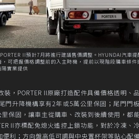
RTER II預計7月將進行建議售價調整。HYUNDAI汽車
者，可把握價格調整前的入主時機，提前以現階段購車條件
南陽實業提供
，PORTER II原廠打造配件具備價格透明、
尾門升降機構享有2年或5萬公里保固；尾門門
萬公里保固，讓車主從購車、改裝到後續使用，都
ER II亦標配免熄火遙控上鎖功能，對於冷凍、
加便利；方向盤高低可調與中央置杯架等貼心配