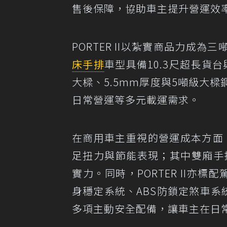
售後保障，協助車主提升營運效
PORTER II以紮實商品力成
床
手排
車型具備10.3尺超長貨
大樑、5.5mm厚度與5噸級大
日常營運等多元載運需求。
在商用車主重視的營運成本方面，P
足扭力與節能表現；其中雙廂手排
實力。同時，PORTER II亦
身穩定系統、ABS防鎖定煞車系
多項主動安全配備，讓車主在日