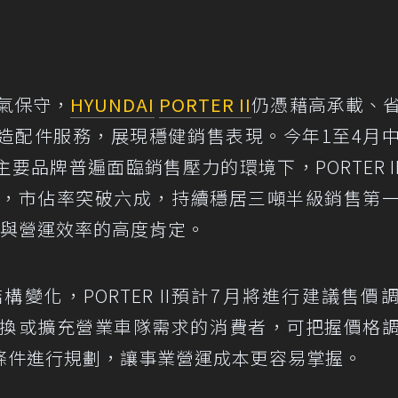
買氣保守，
HYUNDAI
PORTER II
仍憑藉高承載、
造配件服務，展現穩健銷售表現。今年1至4月
品牌普遍面臨銷售壓力的環境下，PORTER I
款，市佔率突破六成，持續穩居三噸半級銷售第
價值與營運效率的高度肯定。
變化，PORTER II預計7月將進行建議售價
、汰換或擴充營業車隊需求的消費者，可把握價格
條件進行規劃，讓事業營運成本更容易掌握。