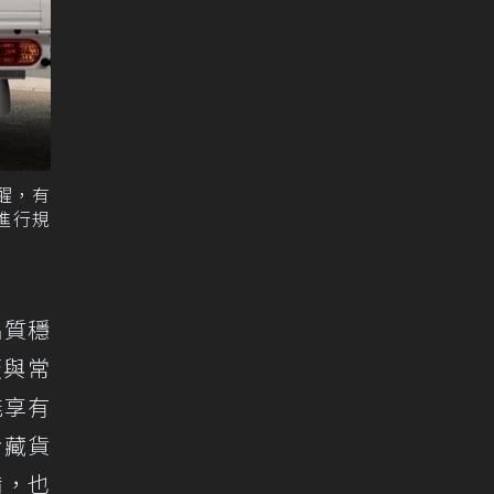
提醒，有
進行規
品質穩
板與常
能享有
冷藏貨
備，也