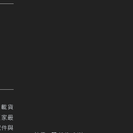
、載貨
頭家最
配件與