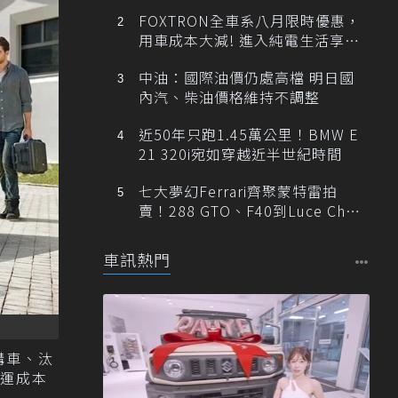
FOXTRON全車系八月限時優惠，
用車成本大減! 進入純電生活享
「零稅金＋零保養」新時代
中油：國際油價仍處高檔 明日國
內汽、柴油價格維持不調整
近50年只跑1.45萬公里！BMW E
21 320i宛如穿越近半世紀時間
七大夢幻Ferrari齊聚蒙特雷拍
賣！288 GTO、F40到Luce Cha
ssis 0一次登場
車訊熱門
購車、汰
運成本