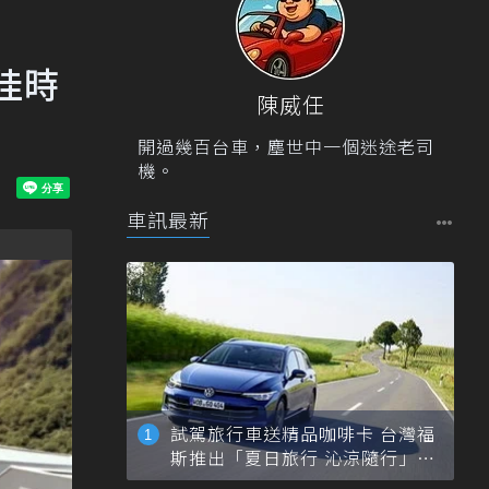
最佳時
陳威任
開過幾百台車，塵世中一個迷途老司
機。
車訊最新
試駕旅行車送精品咖啡卡 台灣福
斯推出「夏日旅行 沁涼隨行」活
動