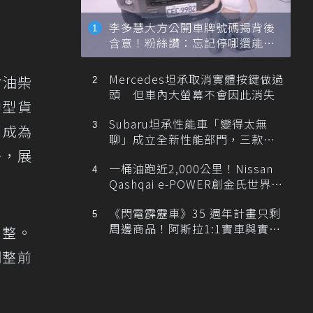
李多慧大方公開車牌號碼揭背後
含意！粉絲讚：忘記停哪還能幫
忙找車
Mercedes坦承取消實體按鍵做過
省油柴
頭 但車內大螢幕不會因此消失
中型貨
Subaru坦承性能車「變得太無
I成為
聊」成立全新性能部門，三款手
一，展
排跑車開發中！
一桶油跑近2,000公里！Nissan
Qashqai e-POWER創金氏世界紀
錄
《閃電霹靂車》35 週年計畫只剩
周邊商品！阿斯拉1:1實車與實體
調整。
展覽雙雙喊卡
調整前