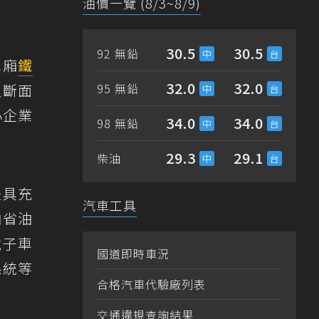
油價一覽 (8/3~8/9)
30.5
30.5
92 無鉛
單廂
鐵
32.0
32.0
型斷面
95 無鉛
小企業
34.0
34.0
98 無鉛
29.3
29.1
柴油
兼具充
汽車工具
油省油
電子車
國道即時車況
系統等
合格汽車代驗廠列表
交通違規查詢結果