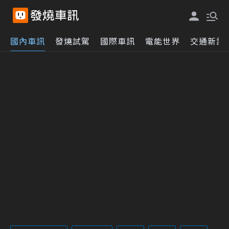
國內車訊
發燒試駕
國際車訊
電能世界
交通新訊