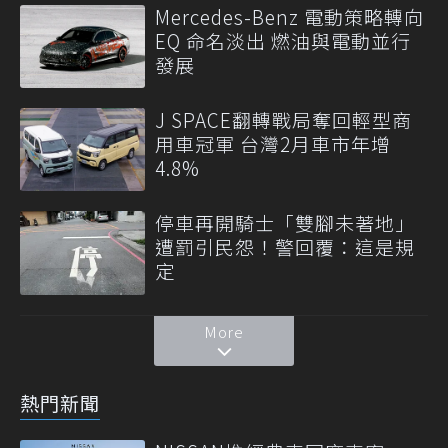
Mercedes-Benz 電動策略轉向
EQ 命名淡出 燃油與電動並行
發展
J SPACE翻轉戰局奪回輕型商
用車冠軍 台灣2月車市年增
4.8%
停車再開騎士「雙腳未著地」
遭罰引民怨！警回覆：這是規
定
More
熱門新聞