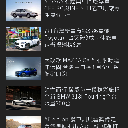
NISSAN推經典車回廠專案
CEFIRO與INFINITI老車原廠零
件最低1折
7月台灣新車市場3.86萬輛
Toyota市占突破3成、休旅車
包辦暢銷榜8席
大改款 MAZDA CX-5 推限時延
伸保固 台灣馬自達 8月全車系
促銷開跑
帥性而行 駕馭每一段精彩旅程
全新 BMW 318i Touring全台
限量200台
A6 e-tron 獲車訊風雲獎肯定
台灣奧迪推出 Audi A6 旗艦陣