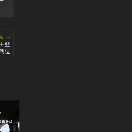
車
篇
→
璃＋藍
到位