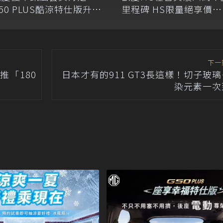
50 PLUS酷涼特仕版升級
里程碑 HS限量絕享價
雙排通風電動座椅
75.9萬起 再享0利率購
方案
下一
 推「180
日本才有的911 GT3長這樣！切子玻
染元素一次