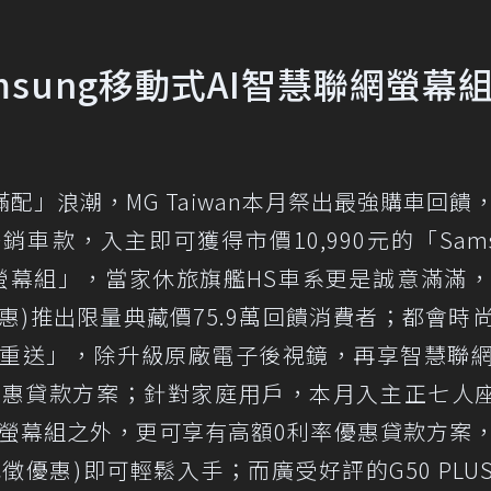
msung移動式AI智慧聯網螢幕
滿配」浪潮，MG Taiwan本月祭出最強購車回饋
銷車款，入主即可獲得市價10,990元的「Sams
慧聯網螢幕組」，當家休旅旗艦HS車系更是誠意滿滿，
惠)推出限量典藏價75.9萬回饋消費者；都會時
雙重送」，除升級原廠電子後視鏡，再享智慧聯
優惠貸款方案；針對家庭用戶，本月入主正七人座
網螢幕組之外，更可享有高額0利率優惠貸款方案
減徵優惠)即可輕鬆入手；而廣受好評的G50 PLU