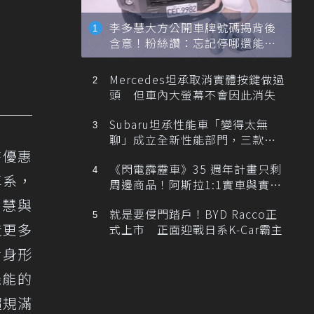
李多慧大方公開車牌號碼揭背後
含意！粉絲讚：忘記停哪還能幫
忙找車
Mercedes坦承取消實體按鍵做過
頭 但車內大螢幕不會因此消失
Subaru坦承性能車「變得太無
聊」成立全新性能部門，三款手
時優惠
排跑車開發中！
《閃電霹靂車》35 週年計畫只剩
車系，
周邊商品！阿斯拉1:1實車與實體
展覽雙雙喊卡
智慧與
就是要侵門踏戶！BYD Racco正
造更多
式上市 正面迎戰日系K-Car霸主
活身形
機能的
超規滿