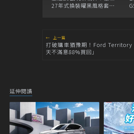
27年式換裝曜黑風格套件
G
舊換新60萬內輕鬆入手
←
上一篇
打破購車猶豫期！Ford Territory
天不滿意88%買回」
延伸閱讀