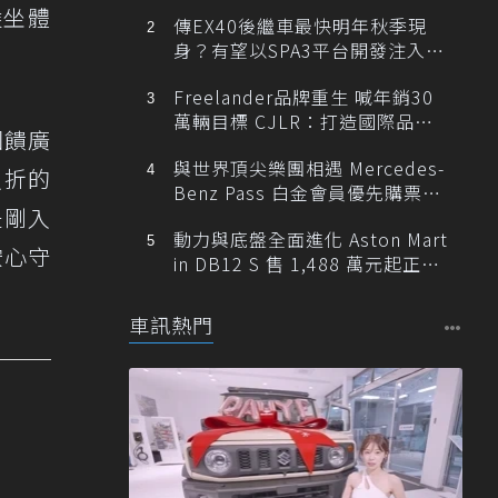
乘坐體
傳EX40後繼車最快明年秋季現
身？有望以SPA3平台開發注入80
0V動力
Freelander品牌重生 喊年銷30
萬輛目標 CJLR：打造國際品牌
回饋廣
半數銷量來自全球！
與世界頂尖樂團相遇 Mercedes-
八折的
Benz Pass 白金會員優先購票維
是剛入
也納愛樂
動力與底盤全面進化 Aston Mart
安心守
in DB12 S 售 1,488 萬元起正式
登台
車訊熱門