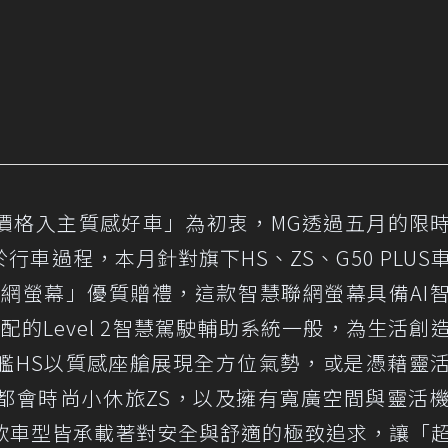
價格入主質感好車」為初衷，MG透過五月的限
車過程，本月針對旗下HS、ZS、G50 PLUS
慧聯網螢幕」優質贈禮，這款智慧聯網螢幕具備AI
的Level 2智慧駕駛輔助系統一般，為生活創
艦HS以質感座艙展現全方位氣勢，或是憑藉靈
都會時尚小休旅ZS，以及擁有寬廣空間與靈活
每一款車型皆承載著對安全與舒適的極致追求，讓「