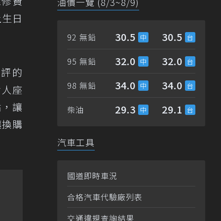
維修費
油價一覽 (8/3~8/9)
上生日
30.5
30.5
92 無鉛
32.0
32.0
95 無鉛
好評的
34.0
34.0
98 無鉛
七人座
點，讓
29.3
29.1
柴油
讓換購
汽車工具
國道即時車況
合格汽車代驗廠列表
交通違規查詢結果