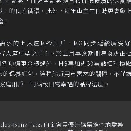
紅利點數，而這些點數能直接折抵後續的保養
鬆」的良性循環，此外，每年車主生日時更會獻
擔。
需求的七人座MPV用戶，MG同步延續廣受
車輛為7人座車型之車主，於五月專案期間增換購正
當月各項購車金禮遇外，MG再加碼30萬點紅利積
來的保養紅包，這種貼近用車需求的關懷，不僅
伴家庭用戶一同滿載日常幸福的品牌溫度。
des-Benz Pass 白金會員優先購票維也納愛樂