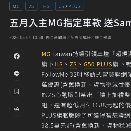
MG
ZS
HS
G50 PLUS
五月入主MG指定車款 送Sa
聯合新聞網／記者陳威任／綜合報導
2026-05-04 10:58
MG
Taiwan持續引領車壇「超規
旗下
HS
、
ZS
、
G50 PLUS
旗下暢
FollowMe 32吋移動式智
萬優惠(含舊換新、貨物稅減徵優
旅ZS心動版則祭出「禮上加禮
組，還有超低月付1688元起的
PLUS旗艦版除了可獲得智慧聯
98.5萬元起(含舊換新、貨物稅