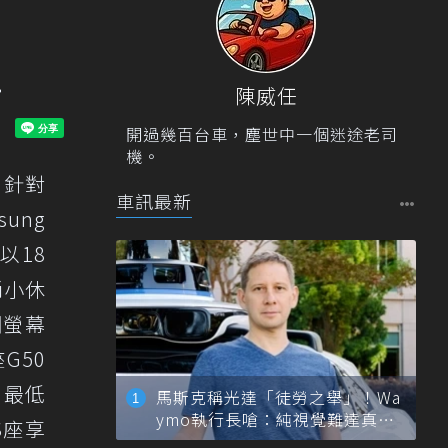
組
陳威任
開過幾百台車，塵世中一個迷途老司
機。
，針對
車訊最新
ung
以18
尚小休
網螢幕
G50
，最低
馬斯克稱光達「徒勞之舉」！Wa
ymo執行長嗆：純視覺難達真正
S座享
自動駕駛