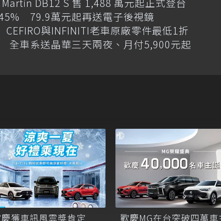
artin DB12 S 售 1,488 萬元起正式登台
增145% 79.9萬元起再送電子後視鏡
CEFIRO與INFINITI老車原廠零件最低1折
 全車系送晶華三天兩夜、月付5,900元起
歡慶獲車訊風雲獎肯定
歡慶MG在台突破四萬車