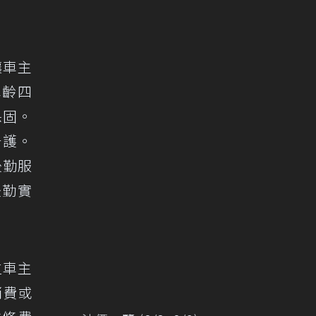
讓車主
車齡四
保固。
守護。
後勤服
後勤實
位車主
消費或