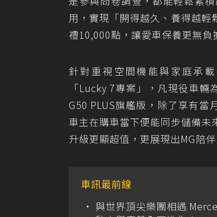
是參與問卷調查，都能輕鬆累積
用，實現「開得越久、養得越輕
禮10,000點，讓愛車保養更無負
針對重視空間機能與家庭承載
「Lucky 7專案」，凡現役
G50 PLUS旗艦版，除了享有
車主在購車當下便能同步儲備未
升級更顯超值，更展現出MG陪
車訊最前線
與世界頂尖樂團相遇 Merce