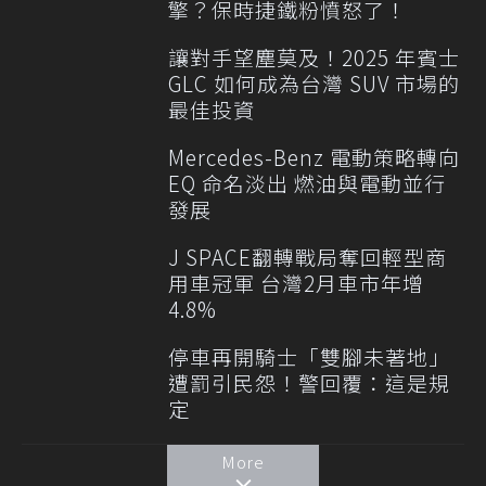
擎？保時捷鐵粉憤怒了！
讓對手望塵莫及！2025 年賓士
GLC 如何成為台灣 SUV 市場的
最佳投資
Mercedes-Benz 電動策略轉向
EQ 命名淡出 燃油與電動並行
發展
J SPACE翻轉戰局奪回輕型商
用車冠軍 台灣2月車市年增
4.8%
停車再開騎士「雙腳未著地」
遭罰引民怨！警回覆：這是規
定
More