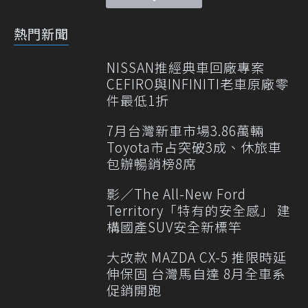
熱門新聞
NISSAN推經典車回廠專案
CEFIRO與INFINITI老車原廠零
件最低1折
7月台灣新車市場3.86萬輛
Toyota市占突破3成、休旅車
包辦暢銷榜8席
影／The All-New Ford
Territory「特有的安全感」 建
構國產SUV安全新標竿
大改款 MAZDA CX-5 推限時延
伸保固 台灣馬自達 8月全車系
促銷開跑