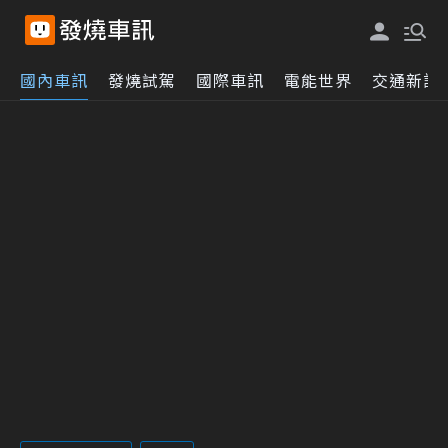
國內車訊
發燒試駕
國際車訊
電能世界
交通新訊