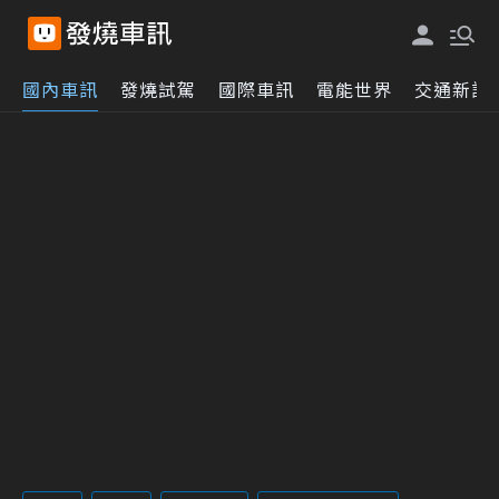
國內車訊
發燒試駕
國際車訊
電能世界
交通新訊