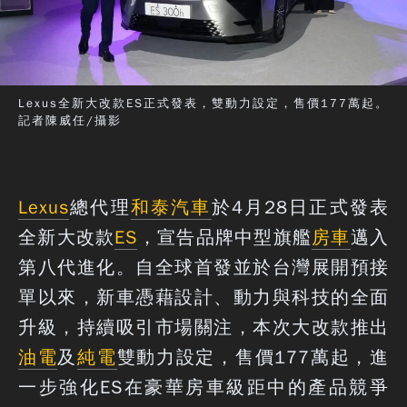
Lexus全新大改款ES正式發表，雙動力設定，售價177萬起。
記者陳威任/攝影
Lexus
總代理
和泰汽車
於4月28日正式發表
全新大改款
ES
，宣告品牌中型旗艦
房車
邁入
第八代進化。自全球首發並於台灣展開預接
單以來，新車憑藉設計、動力與科技的全面
升級，持續吸引市場關注，本次大改款推出
油電
及
純電
雙動力設定，售價177萬起，進
一步強化ES在豪華房車級距中的產品競爭