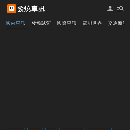
國內車訊
發燒試駕
國際車訊
電能世界
交通新訊