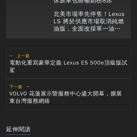
休旅車包辦暢銷榜8席
北美市場率先停售！Lexus
LS 將於供應市場取消純燃
油版，全面改採單一油電
動力
←
上一篇
電動化重寫豪華定義 Lexus ES 500e頂級版試
駕
下一篇
→
VOLVO 花蓮展示暨服務中心盛大開幕，擴展
東台灣服務網絡
延伸閱讀