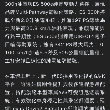
300h油電與ES 500e純電雙動力選擇，展現
品牌Multi-Pathway電動化策略。ES 300h搭
載全新2.0升油電系統，具備197 PS綜效馬
力與最高25.8 km/L油耗表現，兼顧節能與
行路平順性；ES 500e則採用DIRECT4電子
四輪傳動系統，擁有342 PS最大馬力、0-
100 km/h加速5.5秒及505公里續航里程，
主打安靜且線性的純電駕馭體驗。
在車體工程上，新一代ES採用優化後的GA-K
平台，透過結構剛性提升與後多連桿懸吊配
置，搭配旗艦車型專屬AVS可變阻尼避震系
統，有效強化車身穩定性與乘坐舒適度，延
續Lexus Driving Signature所強調的細膩動