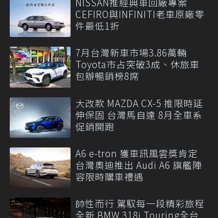
NISSAN推經典車回廠專案
CEFIRO與INFINITI老車原廠零
件最低1折
7月台灣新車市場3.86萬輛
Toyota市占突破3成、休旅車
包辦暢銷榜8席
大改款 MAZDA CX-5 推限時延
伸保固 台灣馬自達 8月全車系
促銷開跑
A6 e-tron 獲車訊風雲獎肯定
台灣奧迪推出 Audi A6 旗艦陣
容限時購車禮遇
帥性而行 駕馭每一段精彩旅程
全新 BMW 318i Touring全台