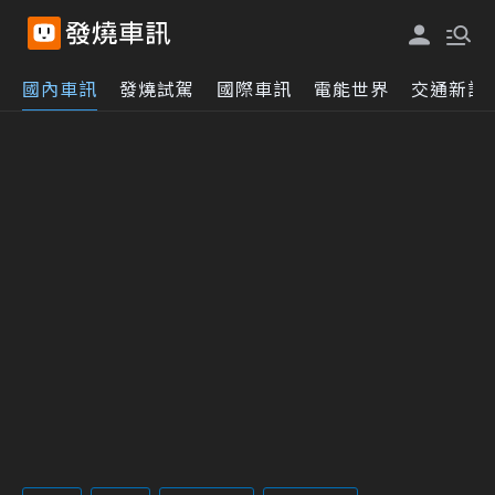
國內車訊
發燒試駕
國際車訊
電能世界
交通新訊