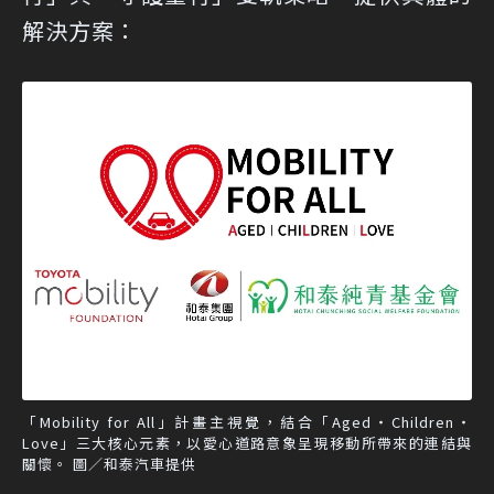
解決方案：
「Mobility for All」計畫主視覺，結合「Aged・Children・
Love」三大核心元素，以愛心道路意象呈現移動所帶來的連結與
關懷。 圖／和泰汽車提供