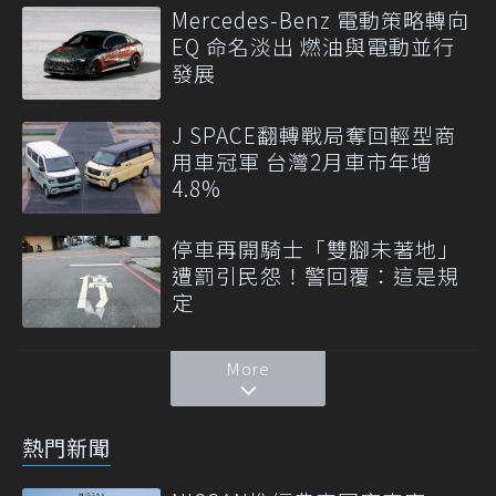
Mercedes-Benz 電動策略轉向
EQ 命名淡出 燃油與電動並行
發展
J SPACE翻轉戰局奪回輕型商
用車冠軍 台灣2月車市年增
4.8%
停車再開騎士「雙腳未著地」
遭罰引民怨！警回覆：這是規
定
More
熱門新聞