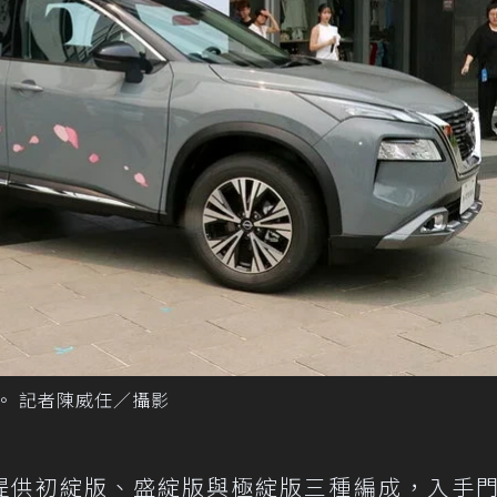
備搶市。 記者陳威任／攝影
URA，提供初綻版、盛綻版與極綻版三種編成，入手