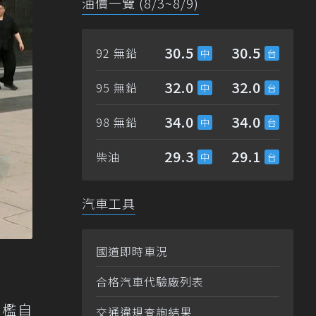
油價一覽 (8/3~8/9)
30.5
30.5
92 無鉛
32.0
32.0
95 無鉛
34.0
34.0
98 無鉛
29.3
29.1
柴油
汽車工具
國道即時車況
合格汽車代驗廠列表
門檻自
交通違規查詢結果