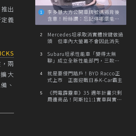
推出
李多慧大方公開車牌號碼揭背後
含意！粉絲讚：忘記停哪還能幫
新定義
忙找車
Mercedes坦承取消實體按鍵做過
頭 但車內大螢幕不會因此消失
ICKS
Subaru坦承性能車「變得太無
聊」成立全新性能部門，三款手
注，兩
排跑車開發中！
就是要侵門踏戶！BYD Racco正
度擴大
式上市 正面迎戰日系K-Car霸主
配備、
《閃電霹靂車》35 週年計畫只剩
周邊商品！阿斯拉1:1實車與實體
展覽雙雙喊卡