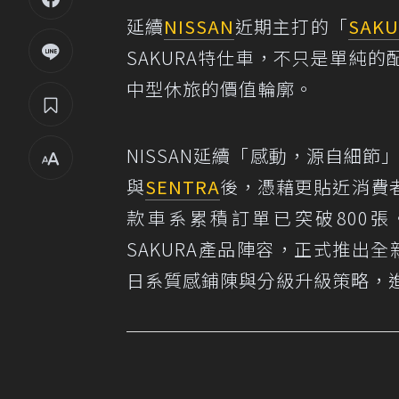
延續
NISSAN
近期主打的「
SAKU
SAKURA特仕車，不只是單純
中型休旅的價值輪廓。
NISSAN延續「感動，源自細節
與
SENTRA
後，憑藉更貼近消費
款車系累積訂單已突破800張
SAKURA產品陣容，正式推出全新
日系質感鋪陳與分級升級策略，