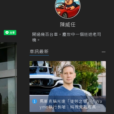
陳威任
開過幾百台車，塵世中一個迷途老司
機。
車訊最新
馬斯克稱光達「徒勞之舉」！Wa
ymo執行長嗆：純視覺難達真正
自動駕駛