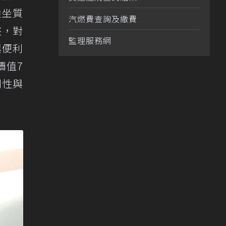
乘坐質
汽燃費查詢及繳費
整，對
監理服務網
與便利
價值7
利性與