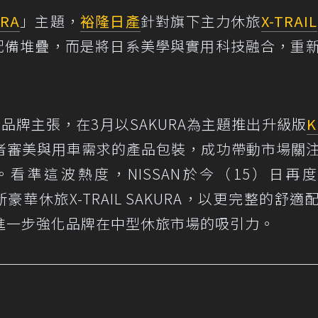
RA
」主題，
裕隆日產
針對旗下主力休旅
X-TRAIL
的配備堆疊，而是將日系美學與實用科技融合，重
」品牌主張，在3月以SAKURA為主題推出升級版
K
者審美與用車需求的產品包裝，成功帶動市場關
。看準這波熱度，NISSAN於今（15）日再
豪華休旅X-TRAIL SAKURA，以更完整的舒適
進一步強化品牌在中型休旅市場的吸引力。