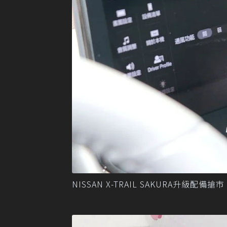
NISSAN X-TRAIL SAKURA升級配