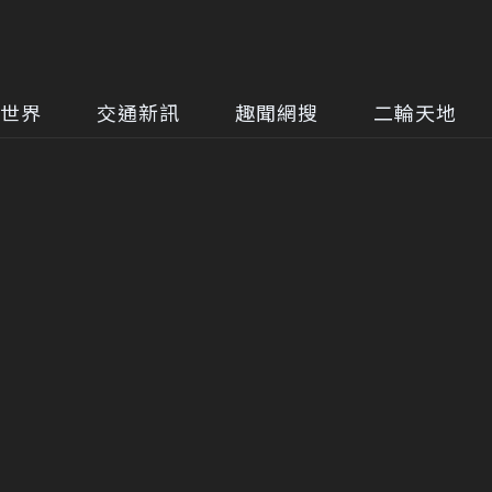
世界
交通新訊
趣聞網搜
二輪天地