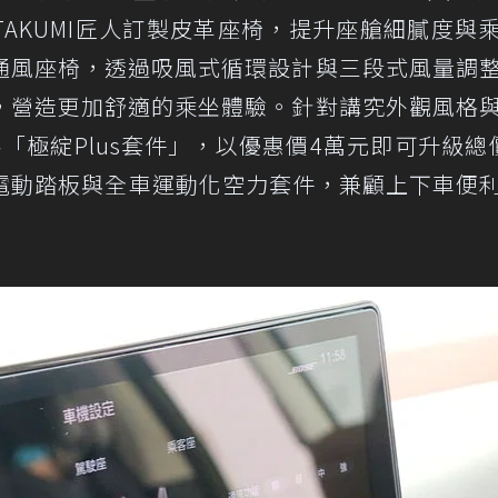
TAKUMI匠人訂製皮革座椅，提升座艙細膩度與
通風座椅，透過吸風式循環設計與三段式風量調
，營造更加舒適的乘坐體驗。針對講究外觀風格
供「極綻Plus套件」，以優惠價4萬元即可升級總
乘電動踏板與全車運動化空力套件，兼顧上下車便