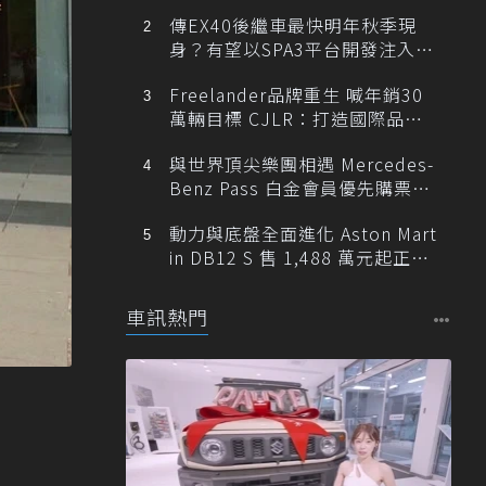
傳EX40後繼車最快明年秋季現
身？有望以SPA3平台開發注入80
0V動力
Freelander品牌重生 喊年銷30
萬輛目標 CJLR：打造國際品牌
半數銷量來自全球！
與世界頂尖樂團相遇 Mercedes-
Benz Pass 白金會員優先購票維
也納愛樂
動力與底盤全面進化 Aston Mart
in DB12 S 售 1,488 萬元起正式
登台
車訊熱門