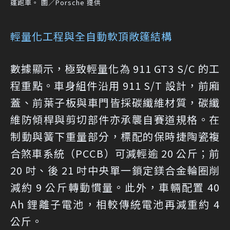
篷跑車。 圖／Porsche 提供
輕量化工程與全自動軟頂敞篷結構
數據顯示，極致輕量化為 911 GT3 S/C 的工
程重點。車身組件沿用 911 S/T 設計，前廂
蓋、前葉子板與車門皆採碳纖維材質，碳纖
維防傾桿與剪切部件亦承襲自賽道規格。在
制動與簧下重量部分，標配的保時捷陶瓷複
合煞車系統（PCCB）可減輕逾 20 公斤；前
20 吋、後 21 吋中央單一鎖定鎂合金輪圈削
減約 9 公斤轉動慣量。此外，車輛配置 40
Ah 鋰離子電池，相較傳統電池再減重約 4
公斤。