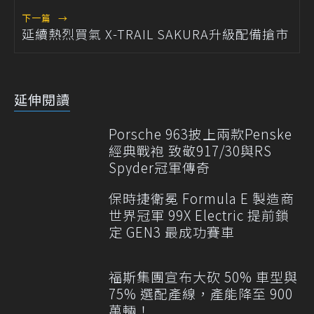
下一篇
→
延續熱烈買氣 X-TRAIL SAKURA升級配備搶市
延伸閱讀
Porsche 963披上兩款Penske
經典戰袍 致敬917/30與RS
Spyder冠軍傳奇
保時捷衛冕 Formula E 製造商
世界冠軍 99X Electric 提前鎖
定 GEN3 最成功賽車
福斯集團宣布大砍 50% 車型與
75% 選配產線，產能降至 900
萬輛！