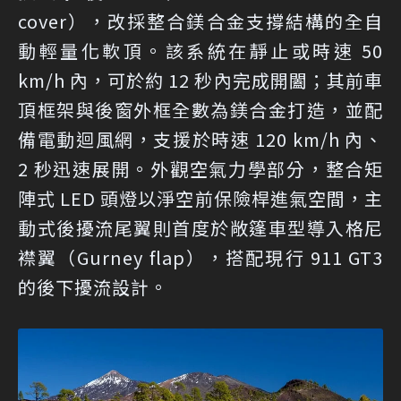
cover），改採整合鎂合金支撐結構的全自
動輕量化軟頂。該系統在靜止或時速 50
km/h 內，可於約 12 秒內完成開闔；其前車
頂框架與後窗外框全數為鎂合金打造，並配
備電動迴風網，支援於時速 120 km/h 內、
2 秒迅速展開。外觀空氣力學部分，整合矩
陣式 LED 頭燈以淨空前保險桿進氣空間，主
動式後擾流尾翼則首度於敞篷車型導入格尼
襟翼（Gurney flap），搭配現行 911 GT3
的後下擾流設計。