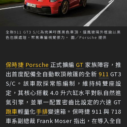
全新911 GT3 S/C為完美呼應黑色車頂，擋風玻璃外框施以黑
色包膜處理，聚焦專屬視覺張力。 圖／Porsche 提供
保時捷
Porsche
正式擴編
GT
家族陣容，推
出首度配備全自動軟頂敞篷的全新
911
GT3
S/C。該車款採常態編制，維持純雙座設
定，其核心搭載 4.0 升六缸水平對臥自然進
氣引擎，並單一配置密齒比設定的六速 GT
跑車
輕量化
手排
變速箱。保時捷 911 與 718
車系副總裁 Frank Moser 指出，在導入全自