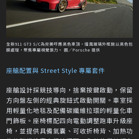
全新911 GT3 S/C為完美呼應黑色車頂，擋風玻璃外框施以黑色包
膜處理，聚焦專屬視覺張力。 圖／Porsche 提供
座艙配置與 Street Style 專屬套件
座艙設計採競技導向，捨棄按鍵啟動，保留
方向盤左側的經典旋鈕式啟動開關。車室採
用輕量化地毯及配備碳纖維拉環的輕量化車
門飾板。座椅標配四向電動調整跑車升級座
椅，並提供具備氣囊、可收折椅背、加熱功