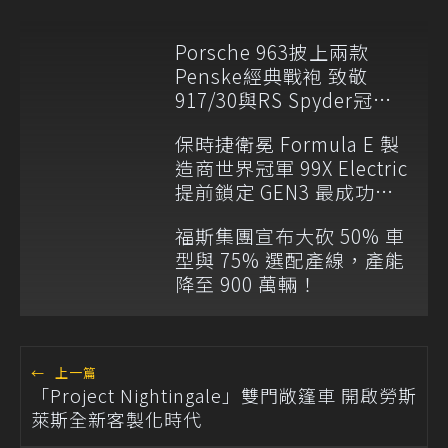
Porsche 963披上兩款
Penske經典戰袍 致敬
917/30與RS Spyder冠軍
傳奇
保時捷衛冕 Formula E 製
造商世界冠軍 99X Electric
提前鎖定 GEN3 最成功賽
車
福斯集團宣布大砍 50% 車
型與 75% 選配產線，產能
降至 900 萬輛！
←
上一篇
「Project Nightingale」雙門敞篷車 開啟勞斯
萊斯全新客製化時代