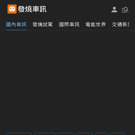
國內車訊
發燒試駕
國際車訊
電能世界
交通新訊