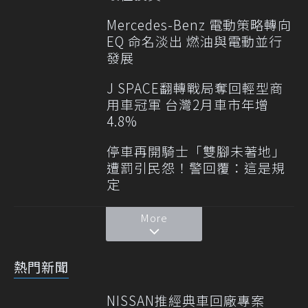
Mercedes-Benz 電動策略轉向
EQ 命名淡出 燃油與電動並行
發展
J SPACE翻轉戰局奪回輕型商
用車冠軍 台灣2月車市年增
4.8%
停車再開騎士「雙腳未著地」
遭罰引民怨！警回覆：這是規
定
More
熱門新聞
NISSAN推經典車回廠專案