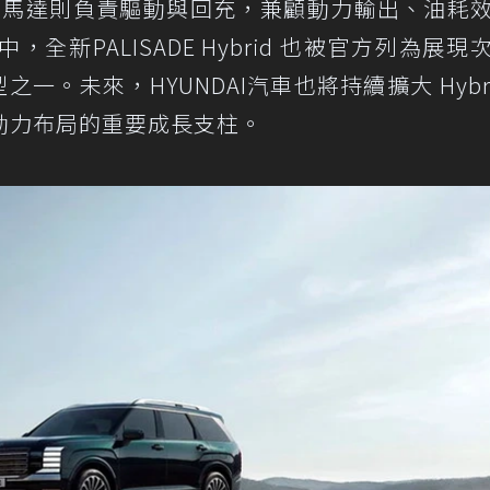
2 馬達則負責驅動與回充，兼顧動力輸出、油耗
新PALISADE Hybrid 也被官方列為展現
型之一。未來，HYUNDAI汽車也將持續擴大 Hybri
動力布局的重要成長支柱。