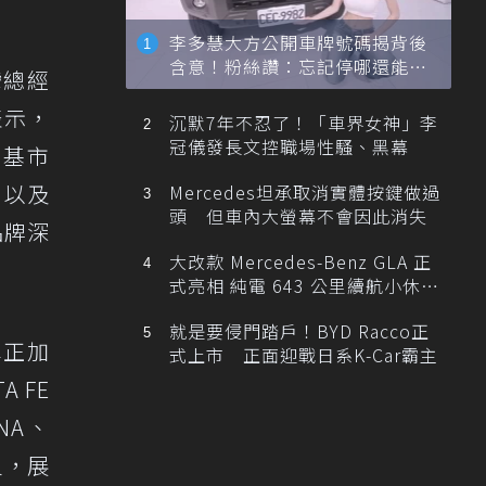
李多慧大方公開車牌號碼揭背後
含意！粉絲讚：忘記停哪還能幫
灣總經
忙找車
表示，
沉默7年不忍了！「車界女神」李
冠儀發長文控職場性騷、黑幕
利基市
，以及
Mercedes坦承取消實體按鍵做過
頭 但車內大螢幕不會因此消失
品牌深
大改款 Mercedes-Benz GLA 正
式亮相 純電 643 公里續航小休
旅！
就是要侵門踏戶！BYD Racco正
車正加
式上市 正面迎戰日系K-Car霸主
 FE
NA、
員，展