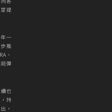
不同客
希望提
一年一
穩步推
RA、
布局彈
後續也
產車，持
推出，