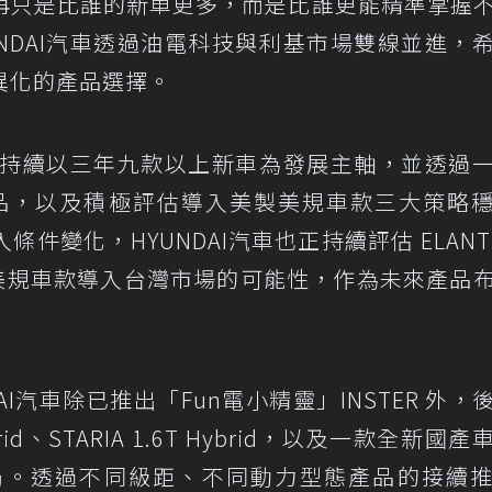
再只是比誰的新車更多，而是比誰更能精準掌握
NDAI汽車透過油電科技與利基市場雙線並進，
異化的產品選擇。
局將持續以三年九款以上新車為發展主軸，並透過
場產品，以及積極評估導入美製美規車款三大策略
件變化，HYUNDAI汽車也正持續評估 ELANT
美製美規車款導入台灣市場的可能性，作為未來產品
DAI汽車除已推出「Fun電小精靈」INSTER 外，
ybrid、STARIA 1.6T Hybrid，以及一款全新國
局。透過不同級距、不同動力型態產品的接續