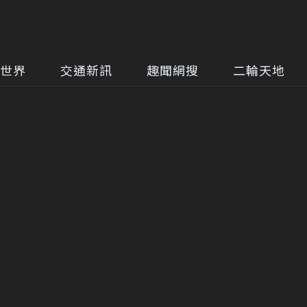
世界
交通新訊
趣聞網搜
二輪天地