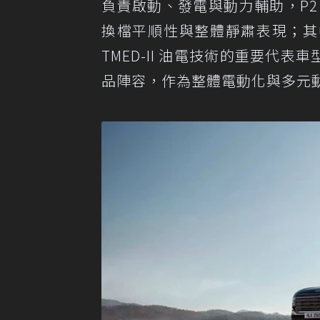
負責啟動、發電與動力輔助，P
換檔平順性與整體靜肅表現；其中，全
TMED-II 油電技術的重要代表車
品陣容，作為整體電動化與多元