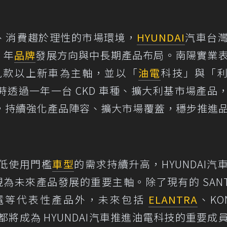
加劇、消費趨於理性的市場環境，
HYUNDAI
汽車台
 年
品牌
發展方向與中長期產品布局。南陽實業
年九款以上新車為主軸，並以「
油電
科技」與「
透過一年一台 CKD 車種、擴大利基市場產品
，持續強化產品陣容、擴大市場覆蓋，穩步推進
低使用門檻
車型
的需求持續升高，HYUNDAI汽
 視為未來產品發展的重要主軸。除了現有的 SANTA
輪油電等代表性產品外，未來包括
ELANTRA
、KO
車型，也都將成為 HYUNDAI汽車推進油電科技的重要成