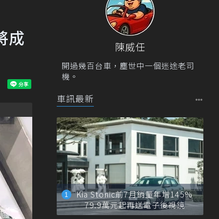
將成
陳威任
開過幾百台車，塵世中一個迷途老司
機。
車訊最新
Kia Stonic前7月銷量年增145%
79.9萬元起再送電子後視鏡