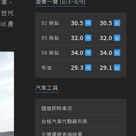
油價一覽 (8/3~8/9)
效率、
次世代
30.5
30.5
d 產
92 無鉛
32.0
32.0
95 無鉛
34.0
34.0
98 無鉛
29.3
29.1
柴油
汽車工具
國道即時車況
合格汽車代驗廠列表
交通違規查詢結果