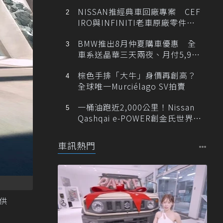
NISSAN推經典車回廠專案 CEF
IRO與INFINITI老車原廠零件最
低1折
BMW推出8月仲夏購車優惠 全
車系送晶華三天兩夜、月付5,900
元起
棕色手排「大牛」身價再創高？
全球唯一Murciélago SV拍賣
一桶油跑近2,000公里！Nissan
Qashqai e-POWER創金氏世界紀
錄
車訊熱門
提供