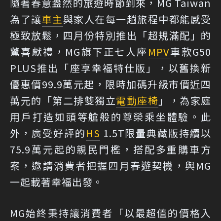
隨著春意盎然的旅遊時節到來，MG Taiwan
為了讓
車主
與家人在每一趟旅程中都能感受
極致放鬆，四月份特別推出「超規滿配」的
驚喜獻禮，MG旗下正七人座
MPV
車款G50
PLUS推出「座享幸福特仕版」，以舊換新
優惠價99.9萬元起，限時加碼升級市價近四
萬元的「第二排雙獨立
電動座椅
」，為家庭
用戶打造如頭等艙般的尊榮乘坐體驗。此
外，廣受好評的
HS
1.5T限量典藏版持續以
75.9萬元起的親民門檻，搭配多重購車方
案，邀請消費者把握四月春遊契機，與MG
一起載著幸福出發。
MG始終秉持讓消費者「以最超值的價格入