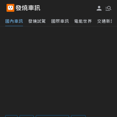
國內車訊
發燒試駕
國際車訊
電能世界
交通新訊