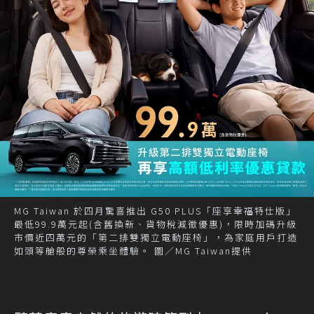
MG Taiwan 於四月驚喜推出 G50 PLUS「座享幸福特仕版」
最低99.9萬元起(含舊換新、貨物稅減徵優惠)，限時加碼升級
市價近四萬元的「第二排雙獨立電動座椅」，為家庭用戶打造
如頭等艙般的尊榮乘坐體驗。 圖／MG Taiwan提供