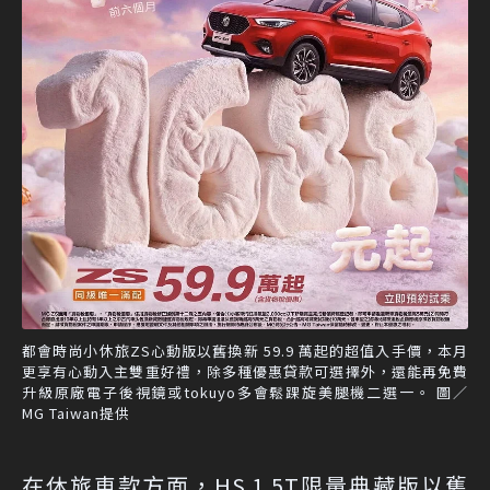
都會時尚小休旅ZS心動版以舊換新 59.9 萬起的超值入手價，本月
更享有心動入主雙重好禮，除多種優惠貸款可選擇外，還能再免費
升級原廠電子後視鏡或tokuyo多會鬆踝旋美腿機二選一。 圖／
MG Taiwan提供
在休旅車款方面，HS 1.5T限量典藏版以舊