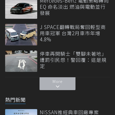
Mercedes-Benz 電動策略轉向
EQ 命名淡出 燃油與電動並行
發展
J SPACE翻轉戰局奪回輕型商
用車冠軍 台灣2月車市年增
4.8%
停車再開騎士「雙腳未著地」
遭罰引民怨！警回覆：這是規
定
More
熱門新聞
NISSAN推經典車回廠專案