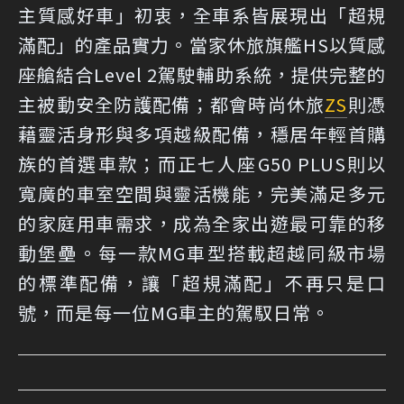
主質感好車」初衷，全車系皆展現出「超規
滿配」的產品實力。當家休旅旗艦HS以質感
座艙結合Level 2駕駛輔助系統，提供完整的
主被動安全防護配備；都會時尚休旅
ZS
則憑
藉靈活身形與多項越級配備，穩居年輕首購
族的首選車款；而正七人座G50 PLUS則以
寬廣的車室空間與靈活機能，完美滿足多元
的家庭用車需求，成為全家出遊最可靠的移
動堡壘。每一款MG車型搭載超越同級市場
的標準配備，讓「超規滿配」不再只是口
號，而是每一位MG車主的駕馭日常。