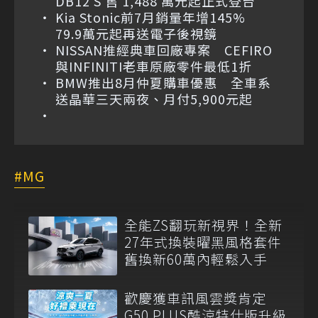
DB12 S 售 1,488 萬元起正式登台
Kia Stonic前7月銷量年增145%
79.9萬元起再送電子後視鏡
NISSAN推經典車回廠專案 CEFIRO
與INFINITI老車原廠零件最低1折
BMW推出8月仲夏購車優惠 全車系
送晶華三天兩夜、月付5,900元起
MG
全能ZS翻玩新視界！全新
27年式換裝曜黑風格套件
舊換新60萬內輕鬆入手
歡慶獲車訊風雲獎肯定
G50 PLUS酷涼特仕版升級