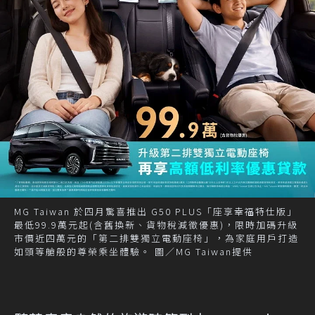
MG Taiwan 於四月驚喜推出 G50 PLUS「座享幸福特仕版」
最低99.9萬元起(含舊換新、貨物稅減徵優惠)，限時加碼升級
市價近四萬元的「第二排雙獨立電動座椅」，為家庭用戶打造
如頭等艙般的尊榮乘坐體驗。 圖／MG Taiwan提供