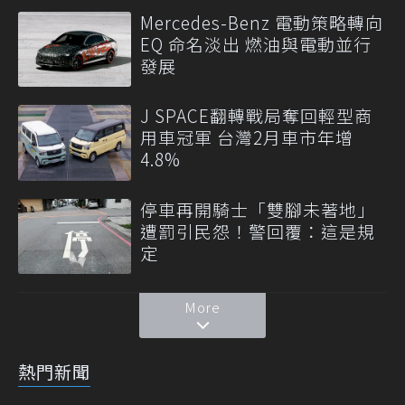
Mercedes-Benz 電動策略轉向
EQ 命名淡出 燃油與電動並行
發展
J SPACE翻轉戰局奪回輕型商
用車冠軍 台灣2月車市年增
4.8%
停車再開騎士「雙腳未著地」
遭罰引民怨！警回覆：這是規
定
More
熱門新聞