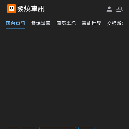
國內車訊
發燒試駕
國際車訊
電能世界
交通新訊