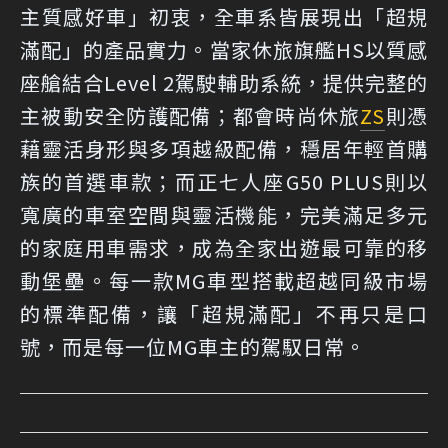
主質感好車」初衷，全車系皆展現出「超規
滿配」的產品實力。當家休旅旗艦HS以質感
座艙結合Level 2駕駛輔助系統，提供完整的
主被動安全防護配備；都會時尚休旅
ZS
則憑
藉靈活身形與多項越級配備，穩居年輕首購
族的首選車款；而正七人座G50 PLUS則以
寬廣的車室空間與靈活機能，完美滿足多元
的家庭用車需求，成為全家出遊最可靠的移
動堡壘。每一款MG車型搭載超越同級市場
的標準配備，讓「超規滿配」不再只是口
號，而是每一位MG車主的駕馭日常。