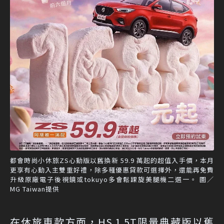
都會時尚小休旅ZS心動版以舊換新 59.9 萬起的超值入手價，本月
更享有心動入主雙重好禮，除多種優惠貸款可選擇外，還能再免費
升級原廠電子後視鏡或tokuyo多會鬆踝旋美腿機二選一。 圖／
MG Taiwan提供
在休旅車款方面，HS 1.5T限量典藏版以舊