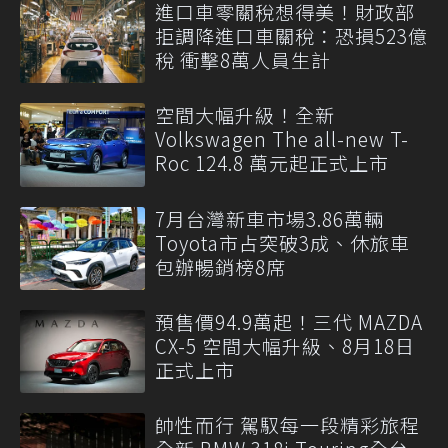
進口車零關稅想得美！財政部
拒調降進口車關稅：恐損523億
稅 衝擊8萬人員生計
空間大幅升級！全新
Volkswagen The all-new T-
Roc 124.8 萬元起正式上市
7月台灣新車市場3.86萬輛
Toyota市占突破3成、休旅車
包辦暢銷榜8席
預售價94.9萬起！三代 MAZDA
CX-5 空間大幅升級、8月18日
正式上市
帥性而行 駕馭每一段精彩旅程