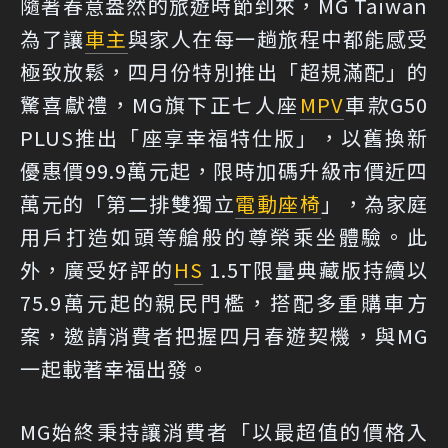
隨著春意盎然的旅遊時節到來，MG Taiwan
為了讓
車主
與家人在每一趟旅程中都能感受
極致放鬆，四月份特別推出「超規滿配」的
驚喜獻禮，MG旗下正七人座
MPV
車款G50
PLUS推出「座享幸福特仕版」，以舊換新
優惠價99.9萬元起，限時加碼升級市價近四
萬元的「第二排雙獨立
電動座椅
」，為家庭
用戶打造如頭等艙般的尊榮乘坐體驗。此
外，廣受好評的
HS
1.5T限量典藏版持續以
75.9萬元起的親民門檻，搭配多重購車方
案，邀請消費者把握四月春遊契機，與MG
一起載著幸福出發。
MG始終秉持讓消費者「以最超值的價格入