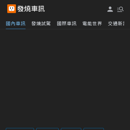
國內車訊
發燒試駕
國際車訊
電能世界
交通新訊