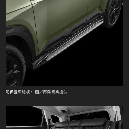
配備登車踏板。 圖／南陽實業提供