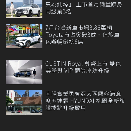
只為純粋」 上市首月銷量躋身
同級前3名
7月台灣新車市場3.86萬輛
Toyota市占突破3成、休旅車
包辦暢銷榜8席
CUSTIN Royal 尊榮上市 雙色
美學與 VIP 頭等座艙升級
南陽實業勇奪亞太區顧客滿意
度五連霸 HYUNDAI 桃園全新旗
艦據點升級啟用