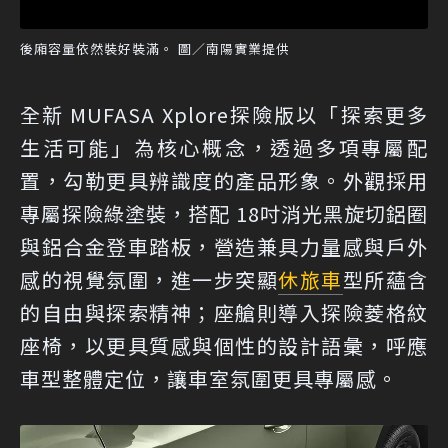
後廂容量依然裝好裝滿。 圖／南陽實業提供
全新 MUFASA Xplore探險版以「探索更多
生活可能」為核心概念，透過多項專屬配
置，勾勒更具辨識度的產品形象。外觀採用
專屬探險綠塗裝，搭配 18吋消光黑旋切鋁圈
與鋁合金登車踏板，營造兼具力量感與戶外
感的視覺氛圍，進一步突顯
休旅車
型所蘊含
的自由與探索精神；座艙則導入探險菱格紋
座椅，以更具質感與個性的設計語彙，呼應
車型整體定位，讓車室氛圍更具專屬感。