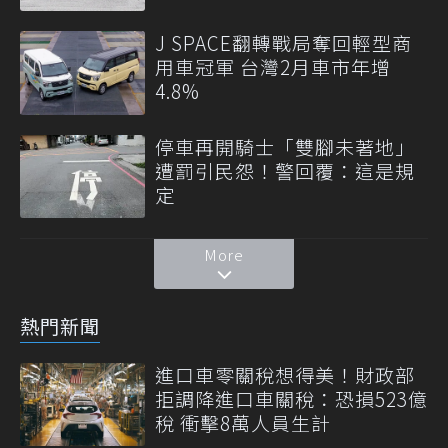
J SPACE翻轉戰局奪回輕型商
用車冠軍 台灣2月車市年增
4.8%
停車再開騎士「雙腳未著地」
遭罰引民怨！警回覆：這是規
定
More
熱門新聞
進口車零關稅想得美！財政部
拒調降進口車關稅：恐損523億
稅 衝擊8萬人員生計