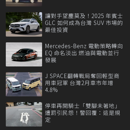
讓對手望塵莫及！2025 年賓士
GLC 如何成為台灣 SUV 市場的
最佳投資
Mercedes-Benz 電動策略轉向
EQ 命名淡出 燃油與電動並行
發展
J SPACE翻轉戰局奪回輕型商
用車冠軍 台灣2月車市年增
4.8%
停車再開騎士「雙腳未著地」
遭罰引民怨！警回覆：這是規
定