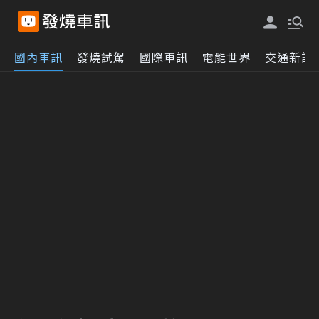
國內車訊
發燒試駕
國際車訊
電能世界
交通新訊