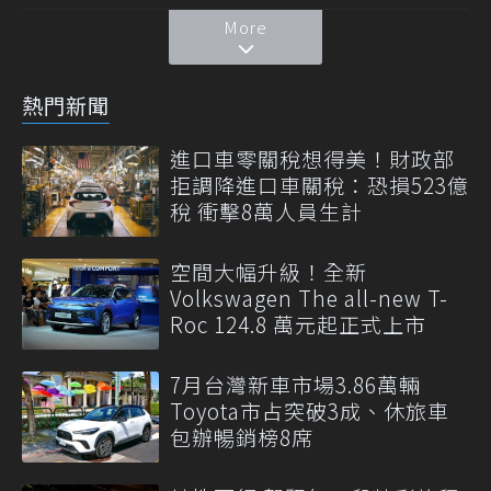
More
熱門新聞
進口車零關稅想得美！財政部
拒調降進口車關稅：恐損523億
稅 衝擊8萬人員生計
空間大幅升級！全新
Volkswagen The all-new T-
Roc 124.8 萬元起正式上市
7月台灣新車市場3.86萬輛
Toyota市占突破3成、休旅車
包辦暢銷榜8席