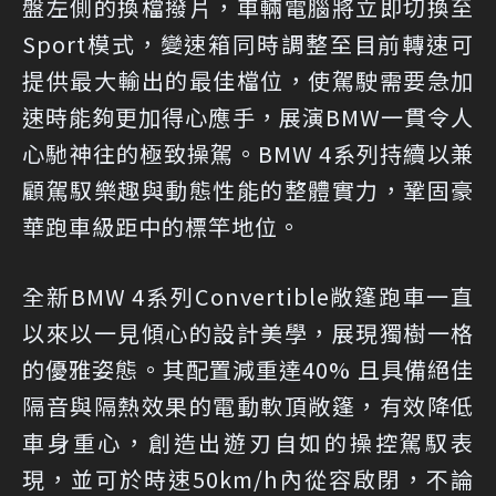
盤左側的換檔撥片，車輛電腦將立即切換至
Sport模式，變速箱同時調整至目前轉速可
提供最大輸出的最佳檔位，使駕駛需要急加
速時能夠更加得心應手，展演BMW一貫令人
心馳神往的極致操駕。BMW 4系列持續以兼
顧駕馭樂趣與動態性能的整體實力，鞏固豪
華跑車級距中的標竿地位。
全新BMW 4系列Convertible敞篷跑車一直
以來以一見傾心的設計美學，展現獨樹一格
的優雅姿態。其配置減重達40% 且具備絕佳
隔音與隔熱效果的電動軟頂敞篷，有效降低
車身重心，創造出遊刃自如的操控駕馭表
現，並可於時速50km/h內從容啟閉，不論