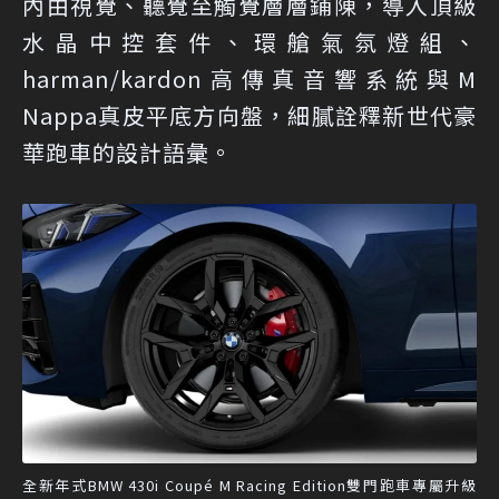
內由視覺、聽覺至觸覺層層鋪陳，導入頂級
水晶中控套件、環艙氣氛燈組、
harman/kardon高傳真音響系統與M
Nappa真皮平底方向盤，細膩詮釋新世代豪
華跑車的設計語彙。
全新年式BMW 430i Coupé M Racing Edition雙門跑車專屬升級