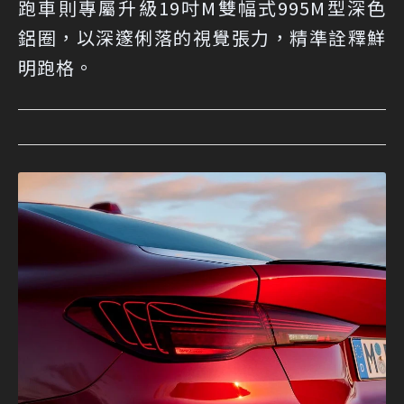
跑車則專屬升級19吋M雙幅式995M型深色
鋁圈，以深邃俐落的視覺張力，精準詮釋鮮
明跑格。