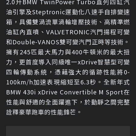
2.0升BMW TwinPower Turbo直列四缸汽
油引擎及Steptronic運動化八速手自排變速
箱，具備雙渦流單渦輪增壓技術、高精準燃
油缸內直噴、VALVETRONIC汽門揚程可變
和Double-VANOS雙可變汽門正時等技術。
擁有245匹最大馬力與400牛頓米的最大扭
力，更首度導入同級唯一xDrive智慧型可變
四輪傳動系統，憑藉強大的循跡性能將0-
100km/h加速表現縮短至6.3秒。全新年式
BMW 430i xDrive Convertible M Sport在
性能與舒適的全面躍進下，於動靜之間完整
詮釋豪華跑車的性能鋒芒。