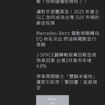
擎？保時捷鐵粉憤怒了！
讓對手望塵莫及！2025 年賓士
GLC 如何成為台灣 SUV 市場的
最佳投資
Mercedes-Benz 電動策略轉向
EQ 命名淡出 燃油與電動並行
發展
J SPACE翻轉戰局奪回輕型商
用車冠軍 台灣2月車市年增
4.8%
停車再開騎士「雙腳未著地」
遭罰引民怨！警回覆：這是規
定
More