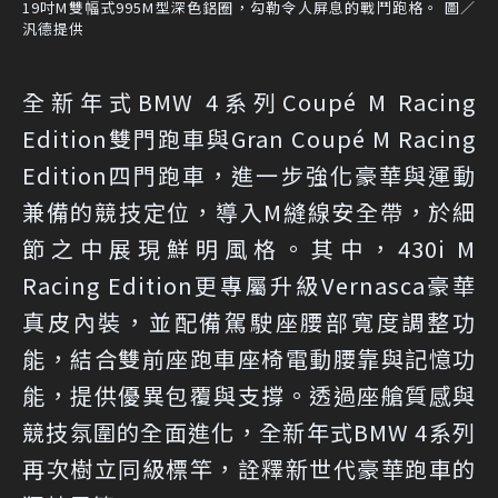
19吋M雙幅式995M型深色鋁圈，勾勒令人屏息的戰鬥跑格。 圖／
汎德提供
全新年式BMW 4系列Coupé M Racing
Edition雙門跑車與Gran Coupé M Racing
Edition四門跑車，進一步強化豪華與運動
兼備的競技定位，導入M縫線安全帶，於細
節之中展現鮮明風格。其中，430i M
Racing Edition更專屬升級Vernasca豪華
真皮內裝，並配備駕駛座腰部寬度調整功
能，結合雙前座跑車座椅電動腰靠與記憶功
能，提供優異包覆與支撐。透過座艙質感與
競技氛圍的全面進化，全新年式BMW 4系列
再次樹立同級標竿，詮釋新世代豪華跑車的