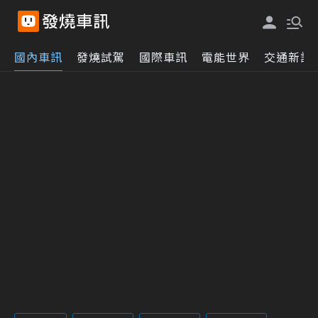
國內車訊
發燒試駕
國際車訊
電能世界
交通新訊