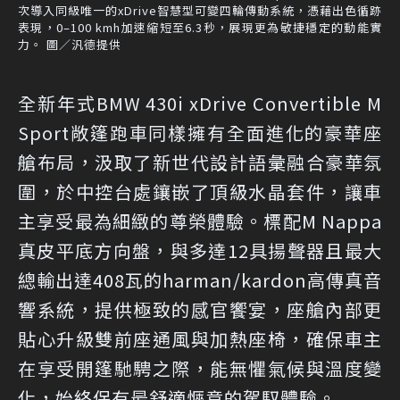
次導入同級唯一的xDrive智慧型可變四輪傳動系統，憑藉出色循跡
表現，0–100 kmh加速縮短至6.3秒，展現更為敏捷穩定的動能實
力。 圖／汎德提供
全新年式BMW 430i xDrive Convertible M
Sport敞篷跑車同樣擁有全面進化的豪華座
艙布局，汲取了新世代設計語彙融合豪華氛
圍，於中控台處鑲嵌了頂級水晶套件，讓車
主享受最為細緻的尊榮體驗。標配M Nappa
真皮平底方向盤，與多達12具揚聲器且最大
總輸出達408瓦的harman/kardon高傳真音
響系統，提供極致的感官饗宴，座艙內部更
貼心升級雙前座通風與加熱座椅，確保車主
在享受開篷馳騁之際，能無懼氣候與溫度變
化，始終保有最舒適愜意的駕馭體驗。