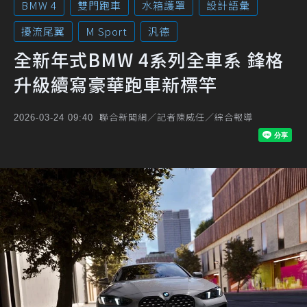
BMW 4
雙門跑車
水箱護罩
設計語彙
擾流尾翼
M Sport
汎德
全新年式BMW 4系列全車系 鋒格
升級續寫豪華跑車新標竿
聯合新聞網／記者陳威任／綜合報導
2026-03-24 09:40