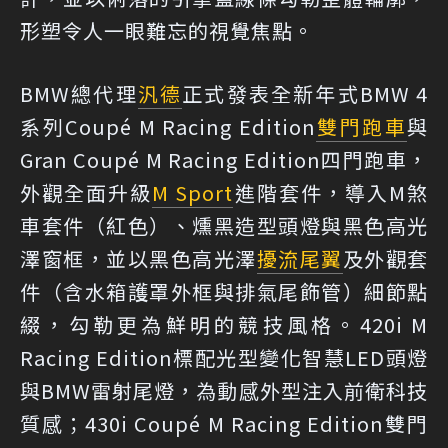
形塑令人一眼難忘的視覺焦點。
BMW總代理
汎德
正式發表全新年式BMW 4
系列Coupé M Racing Edition
雙門跑車
與
Gran Coupé M Racing Edition四門跑車，
外觀全面升級
M Sport
進階套件，導入M煞
車套件（紅色）、燻黑造型頭燈與黑色高光
澤窗框，並以黑色高光澤
擾流尾翼
及外觀套
件（含水箱護罩外框與排氣尾飾管）細節點
綴，勾勒更為鮮明的競技風格。420i M
Racing Edition標配光型變化智慧LED頭燈
與BMW雷射尾燈，為動感外型注入前衛科技
質感；430i Coupé M Racing Edition雙門