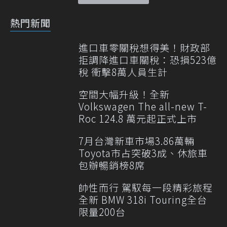
熱門新聞
進口車零關稅想得美！財政部
拒調降進口車關稅：恐損523億
稅 衝擊8萬人員生計
空間大幅升級！全新
Volkswagen The all-new T-
Roc 124.8 萬元起正式上市
7月台灣新車市場3.86萬輛
Toyota市占突破3成、休旅車
包辦暢銷榜8席
帥性而行 駕馭每一段精彩旅程
全新 BMW 318i Touring全台
限量200台