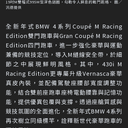
19吋M雙幅式995M型深色鋁圈，勾勒令人屏息的戰鬥跑格。 圖／
汎德提供
全新年式BMW 4系列Coupé M Racing
Edition雙門跑車與Gran Coupé M Racing
Edition四門跑車，進一步強化豪華與運動
兼備的競技定位，導入M縫線安全帶，於細
節之中展現鮮明風格。其中，430i M
Racing Edition更專屬升級Vernasca豪華
真皮內裝，並配備駕駛座腰部寬度調整功
能，結合雙前座跑車座椅電動腰靠與記憶功
能，提供優異包覆與支撐。透過座艙質感與
競技氛圍的全面進化，全新年式BMW 4系列
再次樹立同級標竿，詮釋新世代豪華跑車的