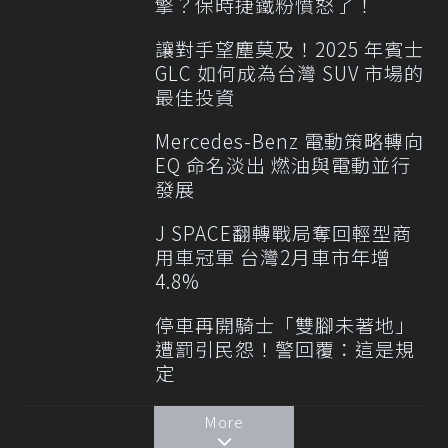
擎？保時捷鐵粉憤怒了！
讓對手望塵莫及！2025 年賓士
GLC 如何成為台灣 SUV 市場的
最佳投資
Mercedes-Benz 電動策略轉向
EQ 命名淡出 燃油與電動並行
發展
J SPACE翻轉戰局奪回輕型商
用車冠軍 台灣2月車市年增
4.8%
停車再開騎士「雙腳未著地」
遭罰引民怨！警回覆：這是規
定
More