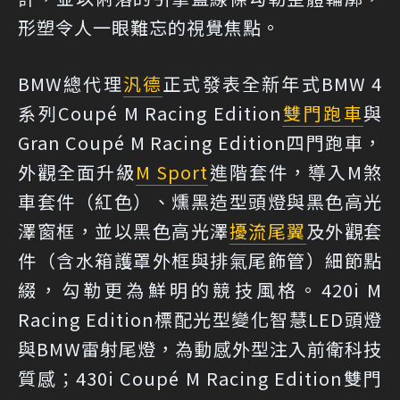
形塑令人一眼難忘的視覺焦點。
BMW總代理
汎德
正式發表全新年式BMW 4
系列Coupé M Racing Edition
雙門跑車
與
Gran Coupé M Racing Edition四門跑車，
外觀全面升級
M Sport
進階套件，導入M煞
車套件（紅色）、燻黑造型頭燈與黑色高光
澤窗框，並以黑色高光澤
擾流尾翼
及外觀套
件（含水箱護罩外框與排氣尾飾管）細節點
綴，勾勒更為鮮明的競技風格。420i M
Racing Edition標配光型變化智慧LED頭燈
與BMW雷射尾燈，為動感外型注入前衛科技
質感；430i Coupé M Racing Edition雙門