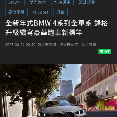
BMW 4
雙門跑車
水箱護罩
設計語彙
擾流尾翼
M Sport
汎德
全新年式BMW 4系列全車系 鋒格
升級續寫豪華跑車新標竿
聯合新聞網／記者陳威任／綜合報導
2026-03-24 09:40