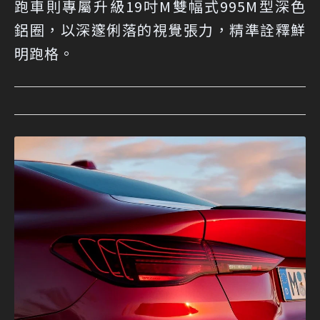
跑車則專屬升級19吋M雙幅式995M型深色
鋁圈，以深邃俐落的視覺張力，精準詮釋鮮
明跑格。