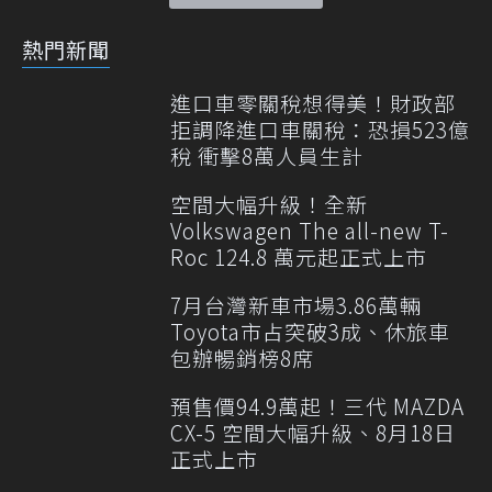
熱門新聞
進口車零關稅想得美！財政部
拒調降進口車關稅：恐損523億
稅 衝擊8萬人員生計
空間大幅升級！全新
Volkswagen The all-new T-
Roc 124.8 萬元起正式上市
7月台灣新車市場3.86萬輛
Toyota市占突破3成、休旅車
包辦暢銷榜8席
預售價94.9萬起！三代 MAZDA
CX-5 空間大幅升級、8月18日
正式上市