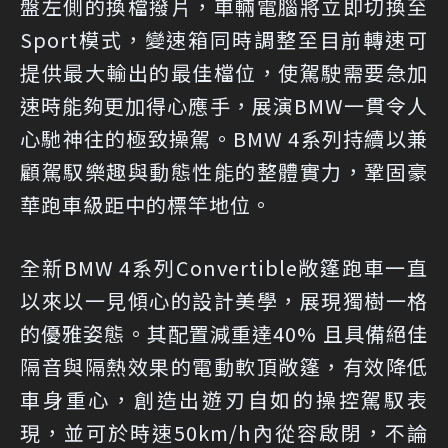
盤左側的換檔撥片，車輛電腦將立即切換至
Sport模式，變速箱同時調整至目前轉速可
提供最大輸出的最佳檔位，使駕駛需要急加
速時能夠更加得心應手，展演BMW一貫令人
心馳神往的極致操駕。BMW 4系列持續以兼
顧駕馭樂趣與動態性能的整體實力，鞏固豪
華跑車級距中的標竿地位。
全新BMW 4系列Convertible敞篷跑車一直
以來以一見傾心的設計美學，展現獨樹一格
的優雅姿態。其配置減重達40% 且具備絕佳
隔音與隔熱效果的電動軟頂敞篷，有效降低
車身重心，創造出遊刃自如的操控駕馭表
現，並可於時速50km/h內從容啟閉，不論