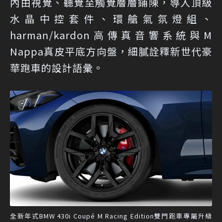
內由視覺、聽覺至觸覺層層鋪陳，導入頂級
水晶中控套件、環艙氣氛燈組、
harman/kardon高傳真音響系統與M
Nappa真皮平底方向盤，細膩詮釋新世代豪
華跑車的設計語彙。
全新年式BMW 430i Coupé M Racing Edition雙門跑車專屬升級