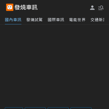
國內車訊
發燒試駕
國際車訊
電能世界
交通新訊