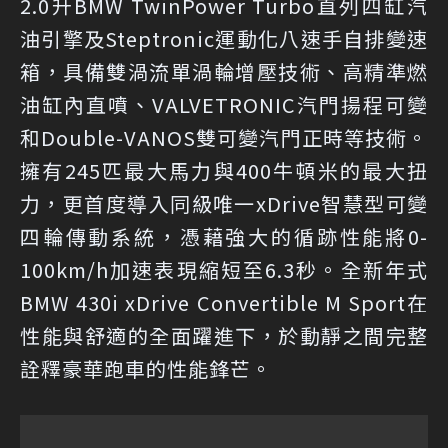
2.0升BMW TwinPower Turbo直列四缸汽
油引擎及Steptronic運動化八速手自排變速
箱，具備雙渦流單渦輪增壓技術、高精準燃
油缸內直噴、VALVETRONIC汽門揚程可變
和Double-VANOS雙可變汽門正時等技術。
擁有245匹最大馬力與400牛頓米的最大扭
力，更首度導入同級唯一xDrive智慧型可變
四輪傳動系統，憑藉強大的循跡性能將0-
100km/h加速表現縮短至6.3秒。全新年式
BMW 430i xDrive Convertible M Sport在
性能與舒適的全面躍進下，於動靜之間完整
詮釋豪華跑車的性能鋒芒。