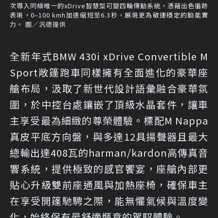
次導入同級唯一的xDrive智慧型可變四輪傳動系統，憑藉出色循跡
表現，0–100 kmh加速縮短至6.3秒，展現更為敏捷穩定的動能實
力。 圖／汎德提供
全新年式BMW 430i xDrive Convertible M
Sport敞篷跑車同樣擁有全面進化的豪華座
艙布局，汲取了新世代設計語彙融合豪華氛
圍，於中控台處鑲嵌了頂級水晶套件，讓車
主享受最為細緻的尊榮體驗。標配M Nappa
真皮平底方向盤，與多達12具揚聲器且最大
總輸出達408瓦的harman/kardon高傳真音
響系統，提供極致的感官饗宴，座艙內部更
貼心升級雙前座通風與加熱座椅，確保車主
在享受開篷馳騁之際，能無懼氣候與溫度變
化，始終保有最舒適愜意的駕馭體驗。