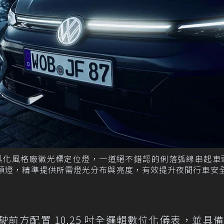
邊黑化風格廠徽光標定位燈，一道絕不錯認的俐落弧線串起車
ix矩陣式頭燈，精準提供所需燈光分布與亮度，有效提升夜間行車安
方配置 10.25 吋全邏輯數位化儀表，並具備 