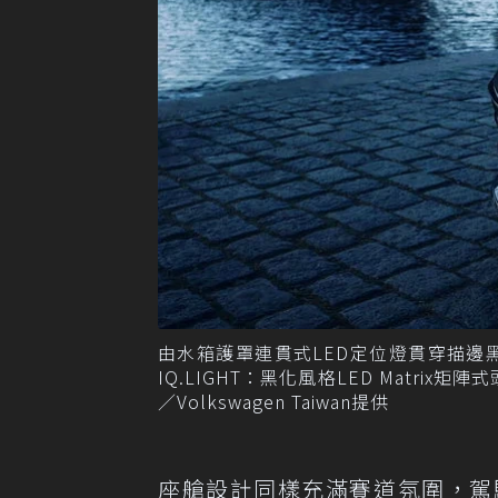
由水箱護罩連貫式LED定位燈貫穿描
IQ.LIGHT：黑化風格LED Matr
／Volkswagen Taiwan提供
座艙設計同樣充滿賽道氛圍，駕駛前