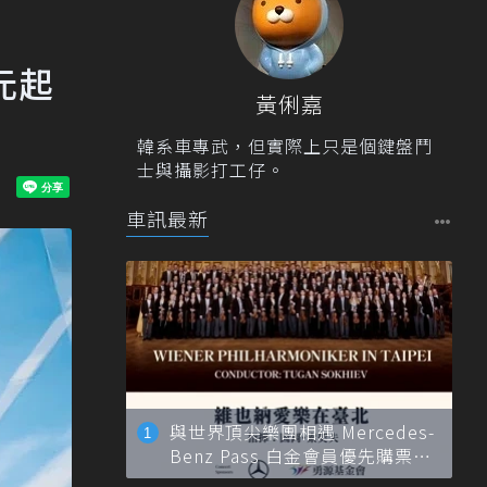
萬元起
黃俐嘉
韓系車專武，但實際上只是個鍵盤鬥
士與攝影打工仔。
車訊最新
與世界頂尖樂團相遇 Mercedes-
Benz Pass 白金會員優先購票維
也納愛樂