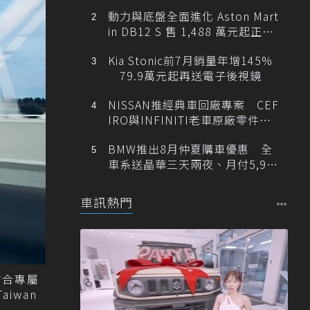
動力與底盤全面進化 Aston Mart
in DB12 S 售 1,488 萬元起正式
登台
Kia Stonic前7月銷量年增145%
79.9萬元起再送電子後視鏡
NISSAN推經典車回廠專案 CEF
IRO與INFINITI老車原廠零件最
低1折
BMW推出8月仲夏購車優惠 全
車系送晶華三天兩夜、月付5,900
元起
車訊熱門
結合專屬
iwan