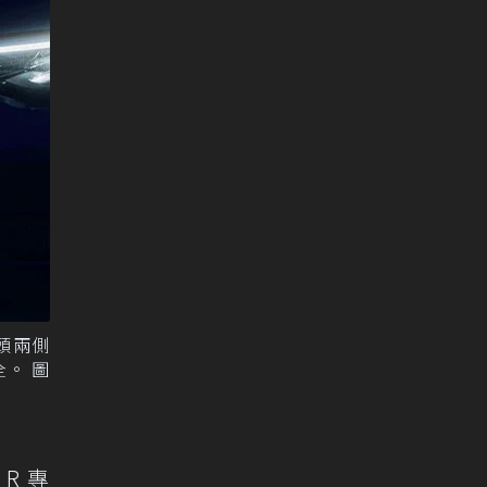
頭兩側
全。 圖
R 專