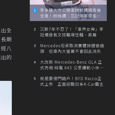
李多慧大方公開車牌號碼揭背後
含意！粉絲讚：忘記停哪還能幫
忙找車
沉默7年不忍了！「車界女神」李
式推出全
冠儀發長文控職場性騷、黑幕
饋長期
Mercedes坦承取消實體按鍵做過
歷經八
頭 但車內大螢幕不會因此消失
推出的
大改款 Mercedes-Benz GLA 正
式亮相 純電 643 公里續航小休
旅！
就是要侵門踏戶！BYD Racco正
式上市 正面迎戰日系K-Car霸主