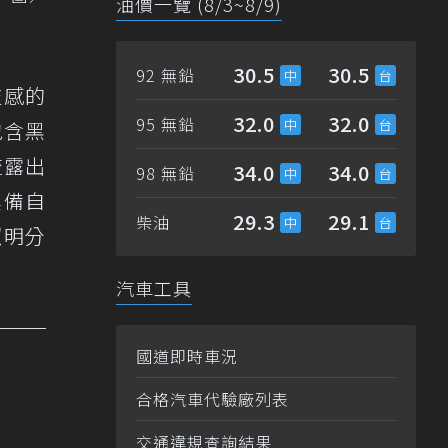
油價一覽 (8/3~8/9)
30.5
30.5
92 無鉛
技感的
32.0
32.0
95 無鉛
包含黑
流露出
34.0
34.0
98 無鉛
具備自
29.3
29.1
柴油
照明分
汽車工具
國道即時車況
合格汽車代驗廠列表
交通違規查詢結果