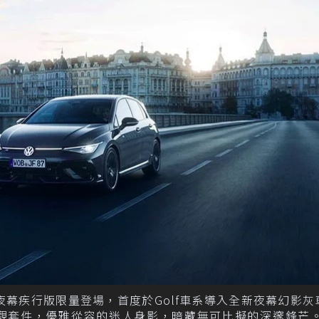
Golf R 夜幕疾行版限量登場，首度於Golf車系導入全新夜幕幻影
外觀套件，優雅從容的迷人身影，暗藏無可比擬的深邃鋒芒。