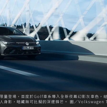
 夜幕疾行版限量登場，首度於Golf車系導入全新夜幕幻影灰車色，
，暗藏無可比擬的深邃鋒芒。 圖／Volkswagen Ta