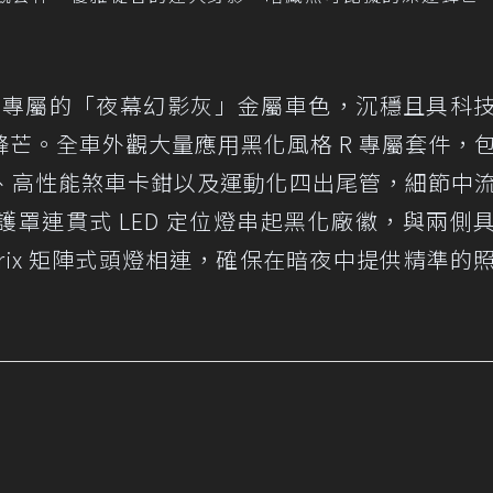
 車系專屬的「夜幕幻影灰」金屬車色，沉穩且具科
芒。全車外觀大量應用黑化風格 R 專屬套件，
桿、高性能煞車卡鉗以及運動化四出尾管，細節中
罩連貫式 LED 定位燈串起黑化廠徽，與兩側
D Matrix 矩陣式頭燈相連，確保在暗夜中提供精準的