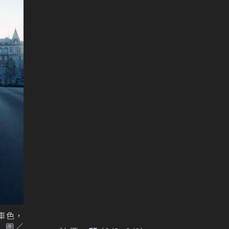
灰車色，
 圖／