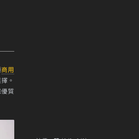
項
商用
選擇。
保優質