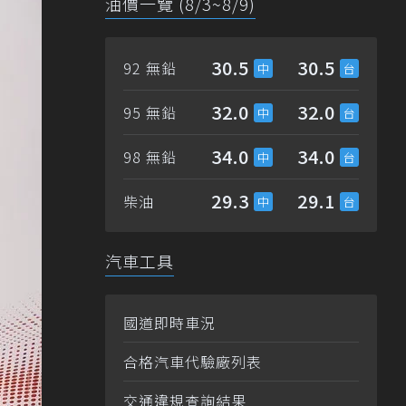
油價一覽 (8/3~8/9)
30.5
30.5
92 無鉛
32.0
32.0
95 無鉛
34.0
34.0
98 無鉛
29.3
29.1
柴油
汽車工具
國道即時車況
合格汽車代驗廠列表
交通違規查詢結果