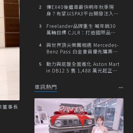
傳EX40後繼車最快明年秋季現
身？有望以SPA3平台開發注入80
0V動力
Freelander品牌重生 喊年銷30
萬輛目標 CJLR：打造國際品牌
半數銷量來自全球！
與世界頂尖樂團相遇 Mercedes-
Benz Pass 白金會員優先購票維
也納愛樂
動力與底盤全面進化 Aston Mart
in DB12 S 售 1,488 萬元起正式
登台
車訊熱門
車董事長