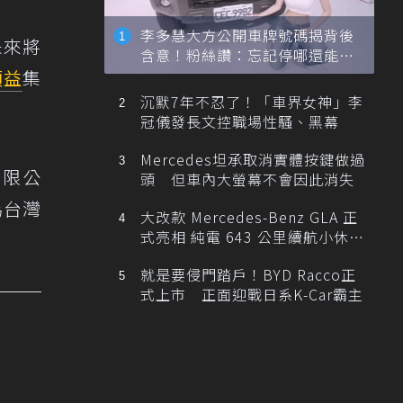
李多慧大方公開車牌號碼揭背後
未來將
含意！粉絲讚：忘記停哪還能幫
忙找車
順益
集
沉默7年不忍了！「車界女神」李
冠儀發長文控職場性騷、黑幕
Mercedes坦承取消實體按鍵做過
有限公
頭 但車內大螢幕不會因此消失
為台灣
大改款 Mercedes-Benz GLA 正
式亮相 純電 643 公里續航小休
旅！
就是要侵門踏戶！BYD Racco正
式上市 正面迎戰日系K-Car霸主