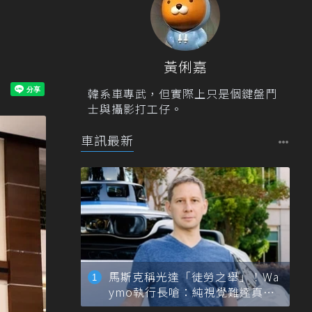
黃俐嘉
韓系車專武，但實際上只是個鍵盤鬥
士與攝影打工仔。
車訊最新
馬斯克稱光達「徒勞之舉」！Wa
ymo執行長嗆：純視覺難達真正
自動駕駛