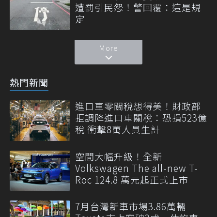
遭罰引民怨！警回覆：這是規
定
More
熱門新聞
進口車零關稅想得美！財政部
拒調降進口車關稅：恐損523億
稅 衝擊8萬人員生計
空間大幅升級！全新
Volkswagen The all-new T-
Roc 124.8 萬元起正式上市
7月台灣新車市場3.86萬輛