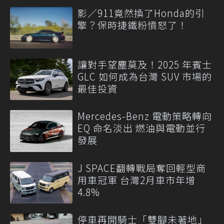
影／911竟然換了Honda的引
擎？保時捷鐵粉憤怒了！
讓對手望塵莫及！2025 年賓士
GLC 如何成為台灣 SUV 市場的
最佳投資
Mercedes-Benz 電動策略轉向
EQ 命名淡出 燃油與電動並行
發展
J SPACE翻轉戰局奪回輕型商
用車冠軍 台灣2月車市年增
4.8%
停車再開騎士「雙腳未著地」