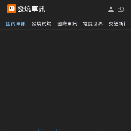
國內車訊
發燒試駕
國際車訊
電能世界
交通新訊