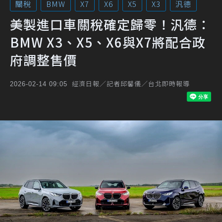
關稅
BMW
X7
X6
X5
X3
汎德
美製進口車關稅確定歸零！汎德：
BMW X3、X5、X6與X7將配合政
府調整售價
經濟日報／記者邱馨儀／台北即時報導
2026-02-14 09:05