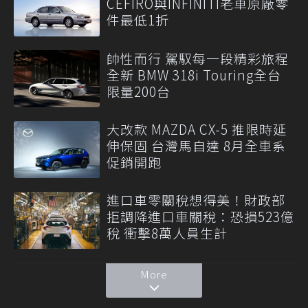
CEFIRO與INFINITI老車原廠零
件最低1折
帥性而行 駕馭每一段精彩旅程
全新 BMW 318i Touring全台
限量200台
大改款 MAZDA CX-5 推限時延
伸保固 台灣馬自達 8月全車系
促銷開跑
進口車零關稅想得美！財政部
拒調降進口車關稅：恐損523億
稅 衝擊8萬人員生計
More