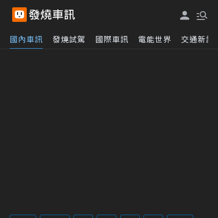
國內車訊
發燒試駕
國際車訊
電能世界
交通新訊