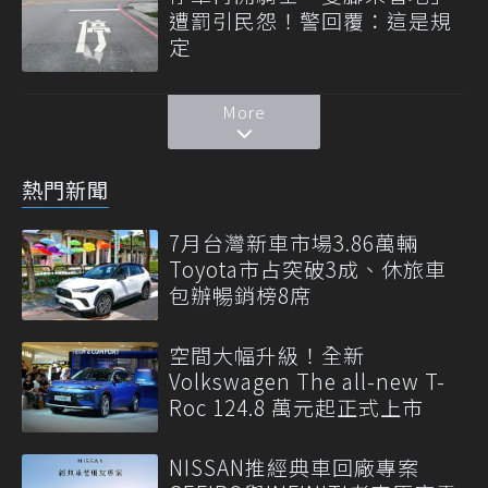
遭罰引民怨！警回覆：這是規
定
More
熱門新聞
7月台灣新車市場3.86萬輛
Toyota市占突破3成、休旅車
包辦暢銷榜8席
空間大幅升級！全新
Volkswagen The all-new T-
Roc 124.8 萬元起正式上市
NISSAN推經典車回廠專案