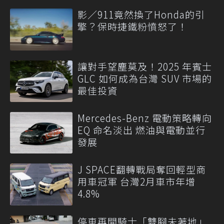
影／911竟然換了Honda的引
擎？保時捷鐵粉憤怒了！
讓對手望塵莫及！2025 年賓士
GLC 如何成為台灣 SUV 市場的
最佳投資
Mercedes-Benz 電動策略轉向
EQ 命名淡出 燃油與電動並行
發展
J SPACE翻轉戰局奪回輕型商
用車冠軍 台灣2月車市年增
4.8%
停車再開騎士「雙腳未著地」