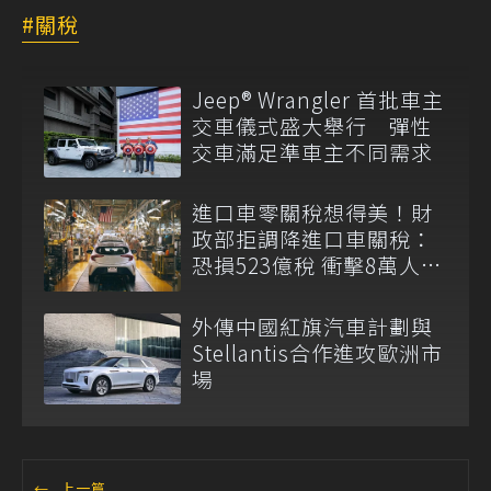
關稅
Jeep® Wrangler 首批車主
交車儀式盛大舉行 彈性
交車滿足準車主不同需求
進口車零關稅想得美！財
政部拒調降進口車關稅：
恐損523億稅 衝擊8萬人員
生計
外傳中國紅旗汽車計劃與
Stellantis合作進攻歐洲市
場
←
上一篇