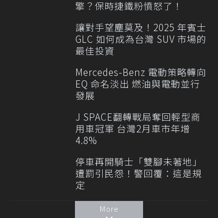
擎？保時捷鐵粉憤怒了！
讓對手望塵莫及！2025 年賓士
GLC 如何成為台灣 SUV 市場的
最佳投資
Mercedes-Benz 電動策略轉向
EQ 命名淡出 燃油與電動並行
發展
J SPACE翻轉戰局奪回輕型商
用車冠軍 台灣2月車市年增
4.8%
停車再開騎士「雙腳未著地」
遭罰引民怨！警回覆：這是規
定
More