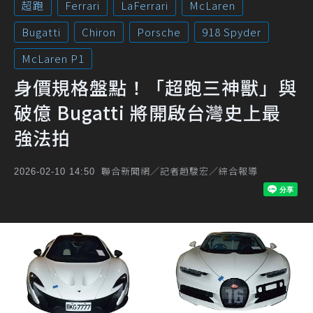
超跑
Ferrari
LaFerrari
McLaren
Bugatti
Chiron
Porsche
918 Spyder
McLaren P1
身價規格盤點！「超跑三神獸」與
破億 Bugatti 將開啟台灣史上最
強法拍
聯合新聞網／記者趙駿宏／綜合報導
2026-02-10 14:50