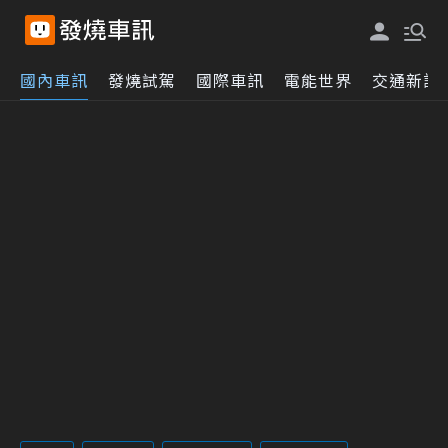
國內車訊
發燒試駕
國際車訊
電能世界
交通新訊