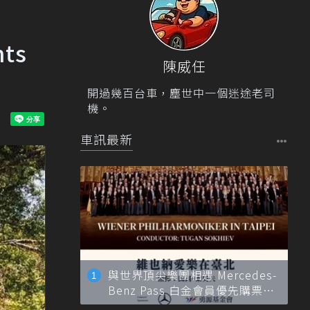
ts
陳威任
開過幾百台車，塵世中一個迷途老司
機。
車訊最新
與世界頂尖樂團相遇 Mercedes-
Benz Pass 白金會員優先購票維
也納愛樂