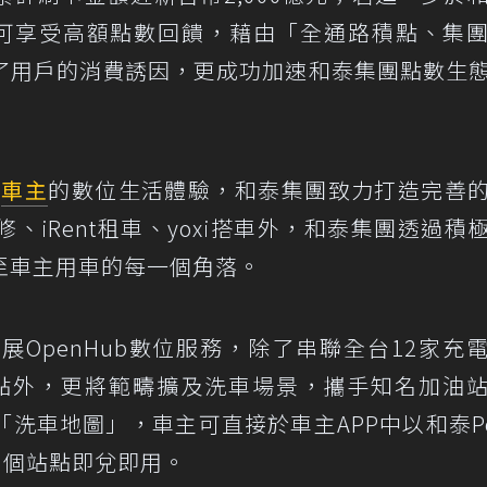
更可享受高額點數回饋，藉由「全通路積點、集
了用戶的消費誘因，更成功加速和泰集團點數生
s
車主
的數位生活體驗，和泰集團致力打造完善
iRent租車、yoxi搭車外，和泰集團透過積
至車主用車的每一個角落。
OpenHub數位服務，除了串聯全台12家充
電據點外，更將範疇擴及洗車場景，攜手知名加油
車地圖」，車主可直接於車主APP中以和泰Poi
0個站點即兌即用。