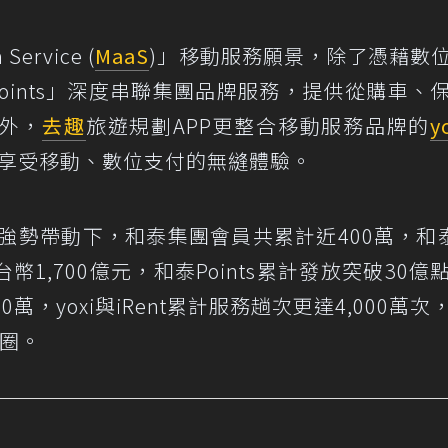
Service (
MaaS
)」移動服務願景，除了憑藉數
oints」深度串聯集團品牌服務，提供從購車、
外，
去趣
旅遊規劃APP更整合移動服務品牌的
y
都能享受移動、數位支付的無縫體驗。
強勢帶動下，和泰集團會員共累計近400萬，和泰
1,700億元，和泰Points累計發放突破30億
萬，yoxi與iRent累計服務趟次更達4,000萬次
活圈。