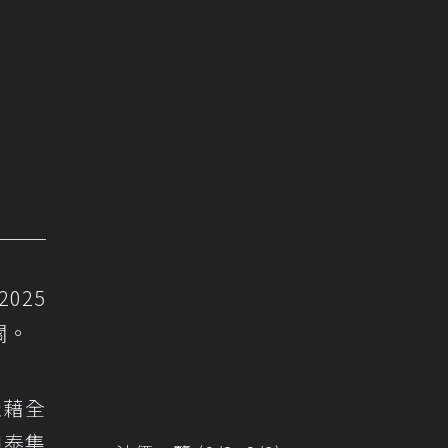
025
關。
憑藉全
和泰集