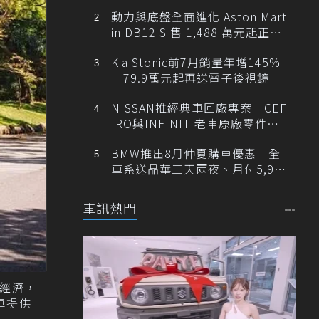
動力與底盤全面進化 Aston Mart
in DB12 S 售 1,488 萬元起正式
登台
Kia Stonic前7月銷量年增145%
79.9萬元起再送電子後視鏡
NISSAN推經典車回廠專案 CEF
IRO與INFINITI老車原廠零件最
低1折
BMW推出8月仲夏購車優惠 全
車系送晶華三天兩夜、月付5,900
元起
車訊熱門
數經濟，
車提供