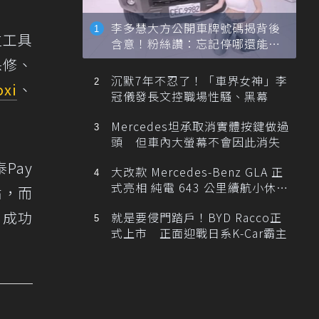
李多慧大方公開車牌號碼揭背後
位工具
含意！粉絲讚：忘記停哪還能幫
忙找車
保修、
沉默7年不忍了！「車界女神」李
oxi
、
冠儀發長文控職場性騷、黑幕
Mercedes坦承取消實體按鍵做過
頭 但車內大螢幕不會因此消失
Pay
大改款 Mercedes-Benz GLA 正
式亮相 純電 643 公里續航小休
點，而
旅！
，成功
就是要侵門踏戶！BYD Racco正
式上市 正面迎戰日系K-Car霸主