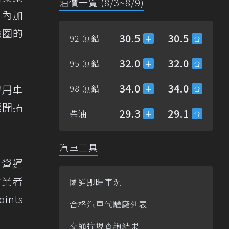
油價一覽 (8/3~8/9)
團內加
態圈的
30.5
30.5
92 無鉛
32.0
32.0
95 無鉛
34.0
34.0
的用車
98 無鉛
極開拓
29.3
29.1
柴油
汽車工具
電營運
站業者
國道即時車況
nts
合格汽車代驗廠列表
交通違規查詢結果