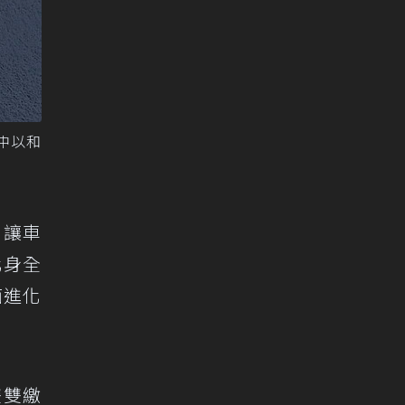
中以和
，讓車
化身全
面進化
雙雙繳