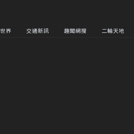
世界
交通新訊
趣聞網搜
二輪天地