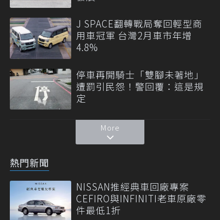
J SPACE翻轉戰局奪回輕型商
用車冠軍 台灣2月車市年增
4.8%
停車再開騎士「雙腳未著地」
遭罰引民怨！警回覆：這是規
定
More
熱門新聞
NISSAN推經典車回廠專案
CEFIRO與INFINITI老車原廠零
件最低1折