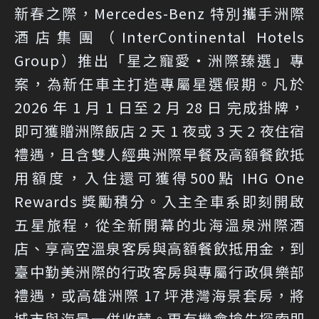
新春之際，Mercedes-Benz 特別攜手洲際
酒店集團（InterContinental Hotels
Group）推出「星之寵愛・洲際臻選」專
案，為新任車主打造專屬星選假期。凡於
2026 年 1 月 1 日至 2 月 28 日 完成掛牌，
即可獲贈洲際飯店 2 天 1 夜或 3 天 2 夜住宿
禮遇，且含雙人經典洲際早餐及高額餐飲抵
用額度，入住還可獲得500點 IHG One
Rewards 獎勵積分。入主全車系即刻開啟
五星旅程，從全新開幕的北海溫泉洲際酒
店、享高空溫泉客房與高額餐飲抵用金，到
臺中勤美洲際的行政客房與專屬行政俱樂部
禮遇，或高雄洲際 17 坪港灣海景套房，將
城市與海景一併收藏。更有機會搶先探索即