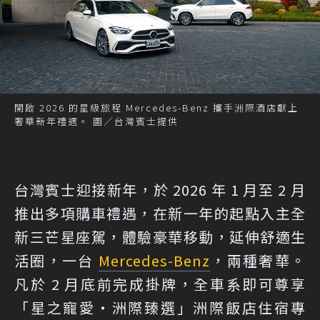
開啟 2026 的星級旅程 Mercedes-Benz 攜手洲際酒店獻上
奢華新年禮遇。 圖／台灣賓士提供
台灣賓士迎接新年，於 2026 年 1 月至 2 月
推出多項購車禮遇，在新一年的起點入主全
新三芒星座駕，體驗豪華移動，延伸舒適生
活圈，一台
Mercedes-Benz
，兩種奢華。
凡於 2 月底前完成掛牌，全車系即可尊享
「星之寵愛・洲際臻選」洲際飯店住宿專