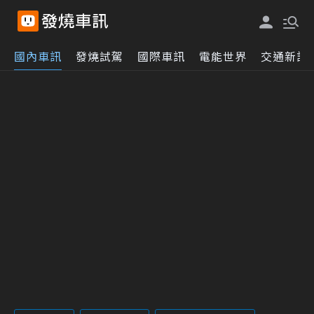
國內車訊
發燒試駕
國際車訊
電能世界
交通新訊