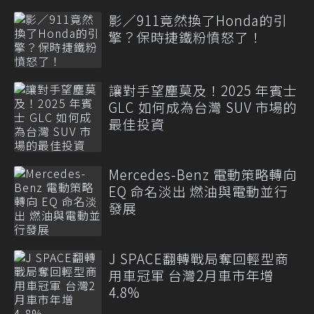
影／911竟然換了Honda的引
擎？保時捷鐵粉憤怒了！
讓對手望塵莫及！2025 年賓士
GLC 如何成為台灣 SUV 市場的
最佳投資
Mercedes-Benz 電動策略轉向
EQ 命名淡出 燃油與電動並行
發展
J SPACE翻轉戰局奪回輕型商
用車冠軍 台灣2月車市年增
4.8%