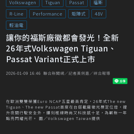
Volkswagen
Tiguan
Passat
福斯
R-Line
Performance
矩陣式
48V
輕油電
讓你的福斯廠徽都會發光！全新
26年式Volkswagen Tiguan、
Passat Variant正式上市
聯合新聞網／記者黃俐嘉／綜合報導
2026-01-09 16:46
在歐洲雙雙榮獲Euro NCAP五星最高肯定，26年式The new
Tiguan、The new Passat首度在台搭載廠徽光標定位燈，提
升夜間行駛安全外，鏤刻框線時尚又科技感十足，為嶄新一年
點亮閃耀光芒。 圖／Volkswagen Taiwan提供