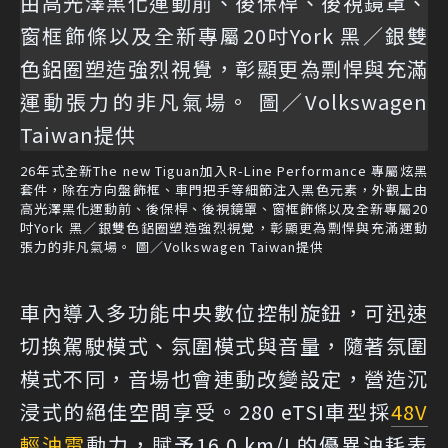
26年式全新The new Tiguan加入R-Line Performance 專屬炫黑
套件，除在方向盤飾框、車門把手等細節注入黑色元素，外觀上由
高光澤黑化運動前、後保桿、後視鏡罩、窗框飾條以及全新專屬20
吋York 黑／銀雙色鋁圈塑造強烈視覺，彰顯更為剽悍與充滿運動
張力的非凡氣場。 圖／Volkswagen Taiwan提供
車內導入多功能中央數位控制旋鈕，可迅速
切換駕駛模式、氛圍模式與音量，隨著氛圍
模式不同，音場也會連動改變設定，營造沉
浸式的絕佳空間享受。280 eTSI車型採
48V
輕油電
動力，賦予16.0 km/L的優異油耗表