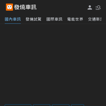
國內車訊
發燒試駕
國際車訊
電能世界
交通新訊