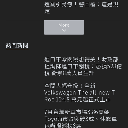
遭罰引民怨！警回覆：這是規
定
More
熱門新聞
進口車零關稅想得美！財政部
拒調降進口車關稅：恐損523億
稅 衝擊8萬人員生計
空間大幅升級！全新
Volkswagen The all-new T-
Roc 124.8 萬元起正式上市
7月台灣新車市場3.86萬輛
Toyota市占突破3成、休旅車
包辦暢銷榜8席