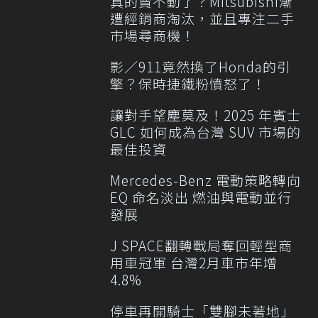
真的賣不動了？Mitsubishi漸
遭經銷商淘汰，並且專注二手
市場尋商機！
影／911竟然換了Honda的引
擎？保時捷鐵粉憤怒了！
讓對手望塵莫及！2025 年賓士
GLC 如何成為台灣 SUV 市場的
最佳投資
Mercedes-Benz 電動策略轉向
EQ 命名淡出 燃油與電動並行
發展
J SPACE翻轉戰局奪回輕型商
用車冠軍 台灣2月車市年增
4.8%
停車再開騎士「雙腳未著地」