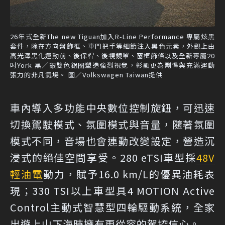
26年式全新The new Tiguan加入R-Line Performance 專屬炫黑
套件，除在方向盤飾框、車門把手等細節注入黑色元素，外觀上由
高光澤黑化運動前、後保桿、後視鏡罩、窗框飾條以及全新專屬20
吋York 黑／銀雙色鋁圈塑造強烈視覺，彰顯更為剽悍與充滿運動
張力的非凡氣場。 圖／Volkswagen Taiwan提供
車內導入多功能中央數位控制旋鈕，可迅速
切換駕駛模式、氛圍模式與音量，隨著氛圍
模式不同，音場也會連動改變設定，營造沉
浸式的絕佳空間享受。280 eTSI車型採
48V
輕油電
動力，賦予16.0 km/L的優異油耗表
現；330 TSI以上車型具4 MOTION Active
Control主動式智慧型四輪驅動系統，全家
出遊上山下海時擁有更從容的駕控信心。