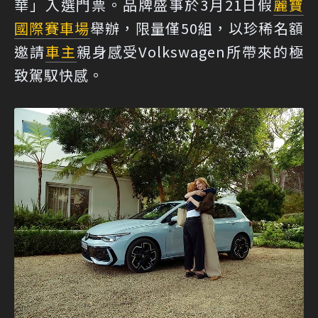
華」入選門票。品牌盛事於3月21日假
麗寶
國際賽車場
舉辦，限量僅50組，以珍稀名額
邀請
車主
親身感受Volkswagen所帶來的極
致駕馭快感。