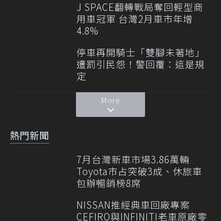
J SPACE翻轉戰局奪回輕型商
用車冠軍 台灣2月車市年增
4.8%
停車再開騎士「雙腳未著地」
遭罰引民怨！警回覆：這是規
定
More
熱門新聞
7月台灣新車市場3.86萬輛
Toyota市占突破3成、休旅車
包辦暢銷榜8席
NISSAN推經典車回廠專案
CEFIRO與INFINITI老車原廠零