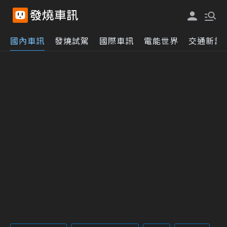
國內車訊
發燒試駕
國際車訊
電能世界
交通新訊