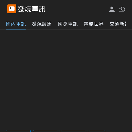
國內車訊
發燒試駕
國際車訊
電能世界
交通新訊