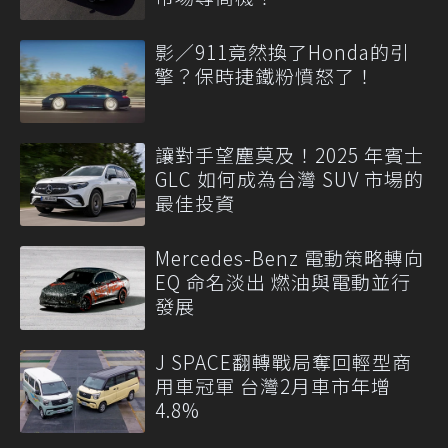
影／911竟然換了Honda的引
擎？保時捷鐵粉憤怒了！
讓對手望塵莫及！2025 年賓士
GLC 如何成為台灣 SUV 市場的
最佳投資
Mercedes-Benz 電動策略轉向
EQ 命名淡出 燃油與電動並行
發展
J SPACE翻轉戰局奪回輕型商
用車冠軍 台灣2月車市年增
4.8%