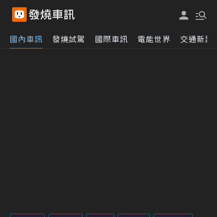
國內車訊
發燒試駕
國際車訊
電能世界
交通新訊