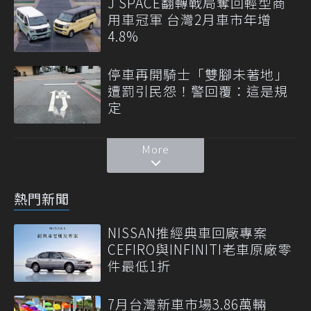
J SPACE翻轉戰局奪回輕型商
用車冠軍 台灣2月車市年增
4.8%
停車再開騎士「雙腳未著地」
遭罰引民怨！警回覆：這是規
定
More
熱門新聞
NISSAN推經典車回廠專案
CEFIRO與INFINITI老車原廠零
件最低1折
7月台灣新車市場3.86萬輛