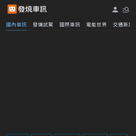
國內車訊
發燒試駕
國際車訊
電能世界
交通新訊