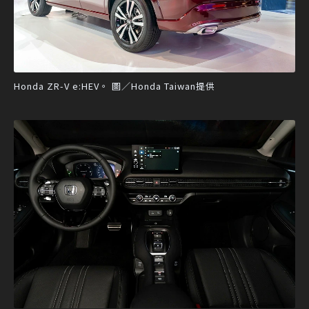
Honda ZR-V e:HEV。 圖／Honda Taiwan提供