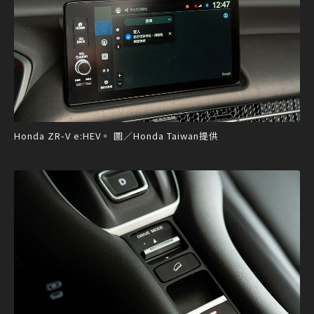
Honda ZR-V e:HEV。 圖／Honda Taiwan提供