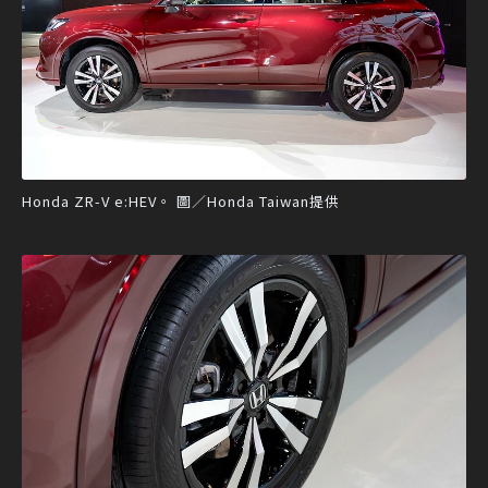
Honda ZR-V e:HEV。 圖／Honda Taiwan提供