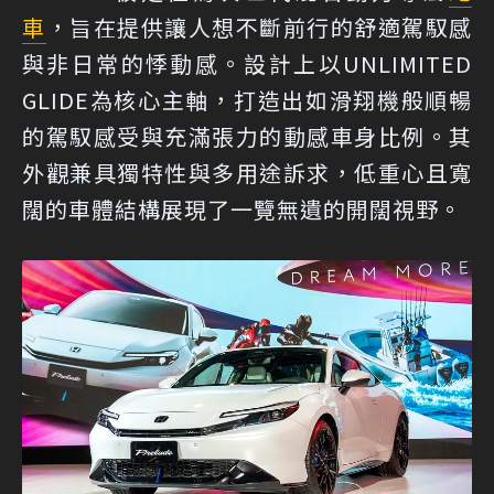
車
，旨在提供讓人想不斷前行的舒適駕馭感
與非日常的悸動感。設計上以UNLIMITED
GLIDE為核心主軸，打造出如滑翔機般順暢
的駕馭感受與充滿張力的動感車身比例。其
外觀兼具獨特性與多用途訴求，低重心且寬
闊的車體結構展現了一覽無遺的開闊視野。