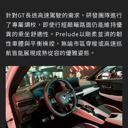
針對GT長途高速駕駛的需求，研發團隊進行
了專屬調校，即使行經顛簸路面仍能維持優
異的乘坐舒適性。Prelude以剛柔並濟的韌
性車體與平衡操控，無論市區穿梭或高速巡
航皆能展現成熟從容的優雅姿態。