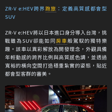
ZR-V e:HEV跨界
跑旅
：定義高質感都會型
SUV
ZR-V e:HEV將以日本進口身分導入台灣，挑
戰雖為SUV卻能如同
房車
般駕馭的獨特樂
趣。該車以異彩解放為開發理念，外觀具備
年輕動感的跨界比例與高質感色調，並透過
寬裕的橫向空間打造穩重紮實的姿態，貼近
都會型客群的審美。